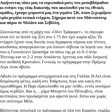
Αφήνοντας πίσω μας τα ευρωπαϊκά ματς του μεσοβδόμαδου
κι ενόψει της νέας διακοπής που ακολουθεί για τις εθνικές
ομάδες
, έχουμε μπροστά μας ένα γεμάτο ΣΚ, όπου ξεχωρίζουν
τρία μεγάλα τοπικά ντέρμπι. Σήμερα αυτό του Μάντσεστερ
και αύριο σε Μιλάνο και Σεβίλλη.
Ξεκινώντας από τη μάχη του «Ολντ Τράφορντ», το σίγουρο
είναι ότι το διπλό της Σίτι στο 1.75 δεν έχει καμία αξία. Τα
ντέρμπι έχουν τους δικούς τους άγραφους νόμους και τέτοιες
αποδόσεις απαγορεύονται για όποιον σέβεται τα λεφτά του. Ασε
που η Γιουνάιτεντ ξαναπήρε τα πάνω της με το 0-3 στην
Τότεναμ και το 2-2 στην Αταλάντα, έχοντας και πάλι λυτρωτή
τον αειθαλή Κριστιάνο. Γενικώς το πρόγραμμα στην Πρέμιερ
Λιγκ είναι άβολο.
Αβολο το πρόγραμμα στοιχηματικά και στη Γαλλία. Η Λιλ είναι
διπρόσωπη φέτος, καλή στο Τσάμπιονς Λιγκ και κακή στο
πρωτάθλημα. Η Παρί εξακολουθεί να μην πείθει, εντός συνόρων
όμως κερδίζει. Και η… χύμα Μπορντό του Πέτκοβιτς, είναι
αντίπαλος που προσφέρεται για αρκετά γκολ. Εστω και χωρίς
τον ανέτοιμο Μέσι.
Βλέποντας συνολικά το πρόγραμμα σε όλη την Ευρώπη, νομίζω