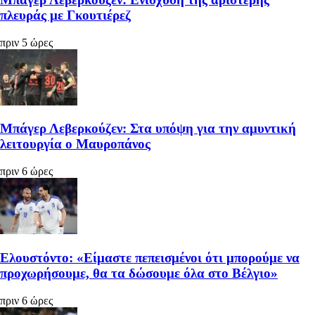
πλευράς με Γκουτιέρεζ
πριν 5 ώρες
Μπάγερ Λεβερκούζεν: Στα υπόψη για την αμυντική
λειτουργία ο Μαυροπάνος
πριν 6 ώρες
Ελουστόντο: «Είμαστε πεπεισμένοι ότι μπορούμε να
προχωρήσουμε, θα τα δώσουμε όλα στο Βέλγιο»
πριν 6 ώρες