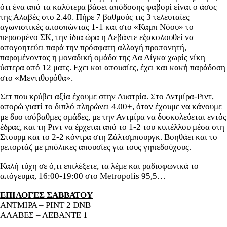
ότι ένα από τα καλύτερα βάσει απόδοσης φαβορί είναι ο άσος
της Αλαβές στο 2.40. Πήρε 7 βαθμούς τις 3 τελευταίες
αγωνιστικές αποσπώντας 1-1 και στο «Καμπ Νόου» το
περασμένο ΣΚ, την ίδια ώρα η Λεβάντε εξακολουθεί να
απογοητεύει παρά την πρόσφατη αλλαγή προπονητή,
παραμένοντας η μοναδική ομάδα της Λα Λίγκα χωρίς νίκη
ύστερα από 12 ματς. Εχει και απουσίες, έχει και κακή παράδοση
στο «Μεντιθορόθα».
Σετ που κρύβει αξία έχουμε στην Αυστρία. Στο Αντμίρα-Ριντ,
απορώ γιατί το διπλό πληρώνει 4.00+, όταν έχουμε να κάνουμε
με δυο ισόβαθμες ομάδες, με την Αντμίρα να δυσκολεύεται εντός
έδρας, και τη Ριντ να έρχεται από το 1-2 του κυπέλλου μέσα στη
Στουρμ και το 2-2 κόντρα στη Ζάλτσμπουργκ. Βοηθάει και το
ρεπορτάζ με μπόλικες απουσίες για τους γηπεδούχους.
Καλή τύχη σε ό,τι επιλέξετε, τα λέμε και ραδιοφωνικά το
απόγευμα, 16:00-19:00 στο Metropolis 95,5…
ΕΠΙΛΟΓΕΣ ΣΑΒΒΑΤΟΥ
ΑΝΤΜΙΡΑ – ΡΙΝΤ 2 DNB
ΑΛΑΒΕΣ – ΛΕΒΑΝΤΕ 1