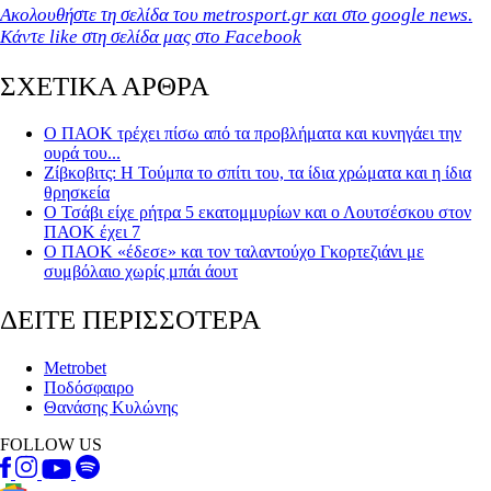
Ακολουθήστε τη σελίδα του metrosport.gr και στο google news.
Κάντε like στη σελίδα μας στο Facebook
ΣΧΕΤΙΚΑ ΑΡΘΡΑ
Ο ΠΑΟΚ τρέχει πίσω από τα προβλήματα και κυνηγάει την
ουρά του...
Ζίβκοβιτς: Η Τούμπα το σπίτι του, τα ίδια χρώματα και η ίδια
θρησκεία
Ο Τσάβι είχε ρήτρα 5 εκατομμυρίων και ο Λουτσέσκου στον
ΠΑΟΚ έχει 7
Ο ΠΑΟΚ «έδεσε» και τον ταλαντούχο Γκορτεζιάνι με
συμβόλαιο χωρίς μπάι άουτ
ΔΕΙΤΕ ΠΕΡΙΣΣΟΤΕΡΑ
Metrobet
Ποδόσφαιρο
Θανάσης Κυλώνης
FOLLOW US