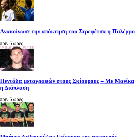
Ανακοίνωσε την απόκτηση του Στρεφέτσα η Παλέρμο
πριν 5 ώρες
Πεντάδα μεταγραφών στους Σκίουρους – Με Μανίκα
η Διάπλαση
πριν 5 ώρες
Μπάγερ Λεβερκούζεν: Ενίσχυση της αριστερής