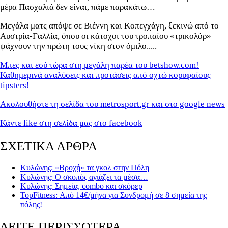
μέρα Πασχαλιά δεν είναι, πάμε παρακάτω…
Μεγάλα ματς απόψε σε Βιέννη και Κοπεγχάγη, ξεκινώ από το
Αυστρία-Γαλλία, όπου οι κάτοχοι του τροπαίου «τρικολόρ»
ψάχνουν την πρώτη τους νίκη στον όμιλο.....
Μπες και εσύ τώρα στη μεγάλη παρέα του betshow.com!
Καθημερινά αναλύσεις και προτάσεις από οχτώ κορυφαίους
tipsters!
Ακολουθήστε τη σελίδα του metrosport.gr και στο google news
Κάντε like στη σελίδα μας στο facebook
ΣΧΕΤΙΚΑ ΑΡΘΡΑ
Κυλώνης: «Βροχή» τα γκολ στην Πόλη
Κυλώνης: Ο σκοπός αγιάζει τα μέσα…
Κυλώνης: Σημεία, combo και σκόρερ
TopFitness: Από 14€/μήνα για Συνδρομή σε 8 σημεία της
πόλης!
ΔΕΙΤΕ ΠΕΡΙΣΣΟΤΕΡΑ