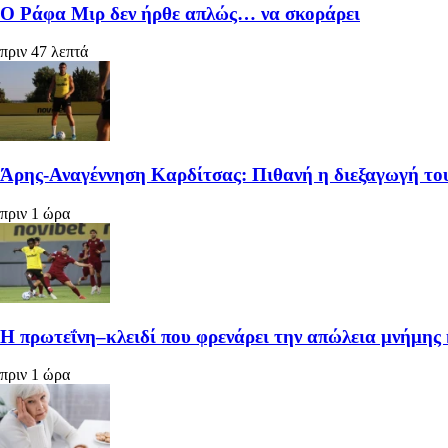
Ο Ράφα Μιρ δεν ήρθε απλώς… να σκοράρει
πριν 47 λεπτά
Άρης-Αναγέννηση Καρδίτσας: Πιθανή η διεξαγωγή το
πριν 1 ώρα
Η πρωτεΐνη–κλειδί που φρενάρει την απώλεια μνήμης 
πριν 1 ώρα