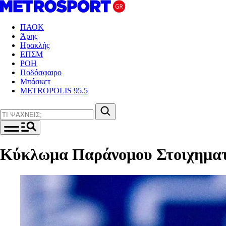
ΠΑΟΚ
Άρης
Ηρακλής
ΕΠΣΜ
ΡΟΗ
Ποδόσφαιρο
Μπάσκετ
METROPOLIS 95.5
Κύκλωμα Παράνομου Στοιχηματ