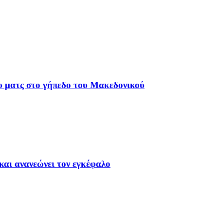
υ ματς στο γήπεδο του Μακεδονικού
και ανανεώνει τον εγκέφαλο