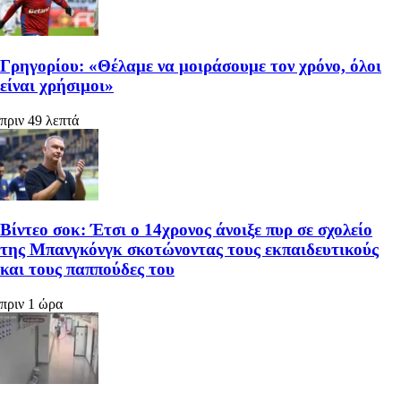
Γρηγορίου: «Θέλαμε να μοιράσουμε τον χρόνο, όλοι
είναι χρήσιμοι»
πριν 49 λεπτά
Βίντεο σοκ: Έτσι ο 14χρονος άνοιξε πυρ σε σχολείο
της Μπανγκόνγκ σκοτώνοντας τους εκπαιδευτικούς
και τους παππούδες του
πριν 1 ώρα