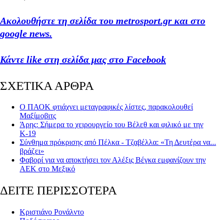
Ακολουθήστε τη σελίδα του metrosport.gr και στο
google news.
Κάντε like στη σελίδα μας στο Facebook
ΣΧΕΤΙΚΑ ΑΡΘΡΑ
Ο ΠΑΟΚ φτιάχνει μεταγραφικές λίστες, παρακολουθεί
Μαξίμοβιτς
Άρης: Σήμερα το χειρουργείο του Βέλεθ και φιλικό με την
Κ-19
Σύνθημα πρόκρισης από Πέλκα - Τζαβέλλα: «Τη Δευτέρα να...
βράζει»
Φαβορί για να αποκτήσει τον Αλέξις Βέγκα εμφανίζουν την
ΑΕΚ στο Μεξικό
ΔΕΙΤΕ ΠΕΡΙΣΣΟΤΕΡΑ
Κριστιάνο Ρονάλντο