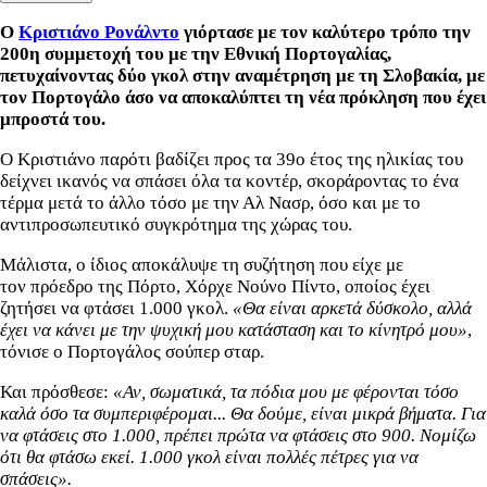
Ο
Κριστιάνο Ρονάλντο
γιόρτασε με τον καλύτερο τρόπο την
200η συμμετοχή του με την Εθνική Πορτογαλίας,
πετυχαίνοντας δύο γκολ στην αναμέτρηση με τη Σλοβακία, με
τον Πορτογάλο άσο να αποκαλύπτει τη νέα πρόκληση που έχει
μπροστά του.
Ο Κριστιάνο παρότι βαδίζει προς τα 39ο έτος της ηλικίας του
δείχνει ικανός να σπάσει όλα τα κοντέρ, σκοράροντας το ένα
τέρμα μετά το άλλο τόσο με την Αλ Νασρ, όσο και με το
αντιπροσωπευτικό συγκρότημα της χώρας του.
Μάλιστα, ο ίδιος αποκάλυψε τη συζήτηση που είχε με
τον πρόεδρο της Πόρτο, Χόρχε Νούνο Πίντο, οποίος έχει
ζητήσει να φτάσει 1.000 γκολ.
«Θα είναι αρκετά δύσκολο, αλλά
έχει να κάνει με την ψυχική μου κατάσταση και το κίνητρό μου»
,
τόνισε ο Πορτογάλος σούπερ σταρ.
Και πρόσθεσε:
«Αν, σωματικά, τα πόδια μου με φέρονται τόσο
καλά όσο τα συμπεριφέρομαι... Θα δούμε, είναι μικρά βήματα. Για
να φτάσεις στο 1.000, πρέπει πρώτα να φτάσεις στο 900. Νομίζω
ότι θα φτάσω εκεί. 1.000 γκολ είναι πολλές πέτρες για να
σπάσεις».