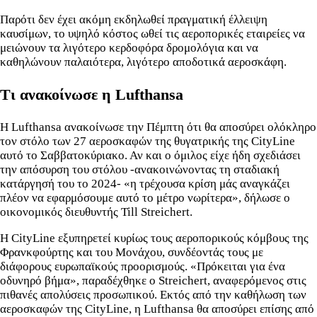
Παρότι δεν έχει ακόμη εκδηλωθεί πραγματική έλλειψη
καυσίμων, το υψηλό κόστος ωθεί τις αεροπορικές εταιρείες να
μειώνουν τα λιγότερο κερδοφόρα δρομολόγια και να
καθηλώνουν παλαιότερα, λιγότερο αποδοτικά αεροσκάφη.
Τι ανακοίνωσε η Lufthansa
Η Lufthansa ανακοίνωσε την Πέμπτη ότι θα αποσύρει ολόκληρο
τον στόλο των 27 αεροσκαφών της θυγατρικής της CityLine
αυτό το Σαββατοκύριακο. Αν και ο όμιλος είχε ήδη σχεδιάσει
την απόσυρση του στόλου -ανακοινώνοντας τη σταδιακή
κατάργησή του το 2024- «η τρέχουσα κρίση μάς αναγκάζει
πλέον να εφαρμόσουμε αυτό το μέτρο νωρίτερα», δήλωσε ο
οικονομικός διευθυντής Till Streichert.
Η CityLine εξυπηρετεί κυρίως τους αεροπορικούς κόμβους της
Φρανκφούρτης και του Μονάχου, συνδέοντάς τους με
διάφορους ευρωπαϊκούς προορισμούς. «Πρόκειται για ένα
οδυνηρό βήμα», παραδέχθηκε ο Streichert, αναφερόμενος στις
πιθανές απολύσεις προσωπικού. Εκτός από την καθήλωση των
αεροσκαφών της CityLine, η Lufthansa θα αποσύρει επίσης από