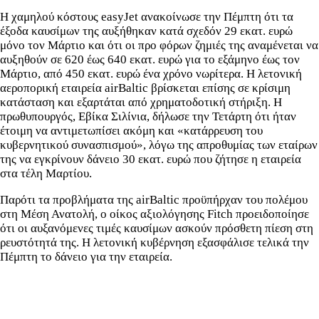
Η χαμηλού κόστους easyJet ανακοίνωσε την Πέμπτη ότι τα
έξοδα καυσίμων της αυξήθηκαν κατά σχεδόν 29 εκατ. ευρώ
μόνο τον Μάρτιο και ότι οι προ φόρων ζημιές της αναμένεται να
αυξηθούν σε 620 έως 640 εκατ. ευρώ για το εξάμηνο έως τον
Μάρτιο, από 450 εκατ. ευρώ ένα χρόνο νωρίτερα. Η λετονική
αεροπορική εταιρεία airBaltic βρίσκεται επίσης σε κρίσιμη
κατάσταση και εξαρτάται από χρηματοδοτική στήριξη. Η
πρωθυπουργός, Εβίκα Σιλίνια, δήλωσε την Τετάρτη ότι ήταν
έτοιμη να αντιμετωπίσει ακόμη και «κατάρρευση του
κυβερνητικού συνασπισμού», λόγω της απροθυμίας των εταίρων
της να εγκρίνουν δάνειο 30 εκατ. ευρώ που ζήτησε η εταιρεία
στα τέλη Μαρτίου.
Παρότι τα προβλήματα της airBaltic προϋπήρχαν του πολέμου
στη Μέση Ανατολή, ο οίκος αξιολόγησης Fitch προειδοποίησε
ότι οι αυξανόμενες τιμές καυσίμων ασκούν πρόσθετη πίεση στη
ρευστότητά της. Η λετονική κυβέρνηση εξασφάλισε τελικά την
Πέμπτη το δάνειο για την εταιρεία.