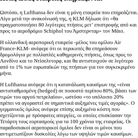
Ωστόσο, η Lufthansa δεν είναι η μόνη εταιρεία που επηρεάζεται.
Λίγο μετά την ανακοίνωσή της, η KLM δήλωσε ότι «θα
πραγματοποιήσει 80 λιγότερες πτήσεις μετ’ επιστροφής από και
προς το αεροδρόμιο Schiphol του Άμστερνταμ» τον Μάιο.
Η ολλανδική αεροπορική εταιρεία -μέλος του ομίλου Air
France-KLM- ανέφερε ότι οι περικοπές θα επηρεάσουν
δρομολόγια με πολλαπλές καθημερινές πτήσεις, όπως προς το
Λονδίνο και το Ντίσελντορφ, και θα αντιστοιχούν σε λιγότερο
από το 1% των ευρωπαϊκών της πτήσεων για τον συγκεκριμένο
μήνα.
Η Lufthansa ανέφερε ότι η κατανάλωση καυσίμων της «είναι
αντισταθμισμένη (hedged) σε ποσοστό περίπου 80%, βάσει των
τιμών του αργού πετρελαίου», ωστόσο «το υπόλοιπο 20%
πρέπει να αγοραστεί σε σημαντικά αυξημένες τιμές αγοράς». Ο
γερμανικός όμιλος ανέφερε επίσης αυξημένα κόστη που
σχετίζονται με πρόσφατες απεργίες, οι οποίες επισκίασαν την
Τετάρτη τους εορτασμούς για τα 100 χρόνια της εταιρείας. Οι
παραδοσιακοί αεροπορικοί όμιλοι δεν είναι οι μόνοι που
αντιμετωπίζουν δυσκολίες λόγω των υψηλών τιμών καυσίμων.