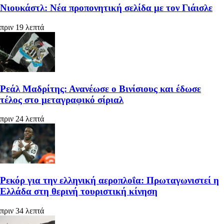
Νιουκάστλ: Νέα προπονητική σελίδα με τον Γιάισλε
πριν 19 λεπτά
Ρεάλ Μαδρίτης: Ανανέωσε ο Βινίσιους και έδωσε
τέλος στο μεταγραφικό σίριαλ
πριν 24 λεπτά
Ρεκόρ για την ελληνική αεροπλοΐα: Πρωταγωνιστεί η
Ελλάδα στη θερινή τουριστική κίνηση
πριν 34 λεπτά