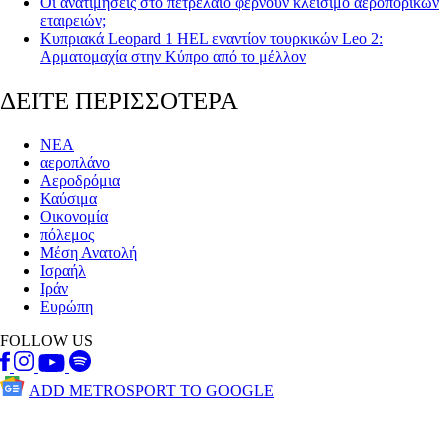
Οι ανατιμήσεις στο πετρέλαιο φέρνουν κλείσιμο αεροπορικών
εταιρειών;
Κυπριακά Leopard 1 HEL εναντίον τουρκικών Leo 2:
Αρματομαχία στην Κύπρο από το μέλλον
ΔΕΙΤΕ ΠΕΡΙΣΣΟΤΕΡΑ
ΝΕΑ
αεροπλάνο
Αεροδρόμια
Καύσιμα
Οικονομία
πόλεμος
Μέση Ανατολή
Ισραήλ
Ιράν
Ευρώπη
FOLLOW US
ADD METROSPORT TO GOOGLE