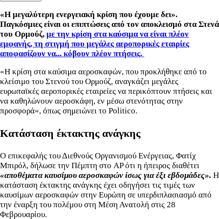
«Η μεγαλύτερη ενεργειακή κρίση που έχουμε δει».
Παγκόσμιες είναι οι επιπτώσεις από τον αποκλεισμό στα Στενά
του Ορμούζ,
με την κρίση στα καύσιμα να είναι πλέον
εμφανής, τη στιγμή που μεγάλες αεροπορικές εταιρίες
αποφασίζουν να... κόβουν πλέον πτήσεις.
«Η κρίση στα καύσιμα αεροσκαφών, που προκλήθηκε από το
κλείσιμο του Στενού του Ορμούζ, αναγκάζει μεγάλες
ευρωπαϊκές αεροπορικές εταιρείες να περικόπτουν πτήσεις και
να καθηλώνουν αεροσκάφη, εν μέσω στενότητας στην
προσφορά», όπως σημειώνει το Politico.
Κατάσταση έκτακτης ανάγκης
Ο επικεφαλής του Διεθνούς Οργανισμού Ενέργειας, Φατίχ
Μπιρόλ, δήλωσε την Πέμπτη στο AP ότι η ήπειρος διαθέτει
«αποθέματα καυσίμου αεροσκαφών ίσως για έξι εβδομάδες».
Η
κατάσταση έκτακτης ανάγκης έχει οδηγήσει τις τιμές των
καυσίμων αεροσκαφών στην Ευρώπη σε υπερδιπλασιασμό από
την έναρξη του πολέμου στη Μέση Ανατολή στις 28
Φεβρουαρίου.