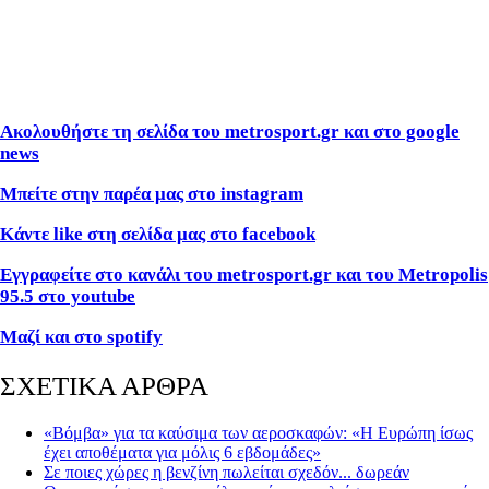
Ακολουθήστε τη σελίδα του metrosport.gr και στο google
news
Μπείτε στην παρέα μας στο instagram
Κάντε like στη σελίδα μας στο facebook
Εγγραφείτε στο κανάλι του metrosport.gr και του Metropolis
95.5 στο youtube
Μαζί και στο spotify
ΣΧΕΤΙΚΑ ΑΡΘΡΑ
«Βόμβα» για τα καύσιμα των αεροσκαφών: «Η Ευρώπη ίσως
έχει αποθέματα για μόλις 6 εβδομάδες»
Σε ποιες χώρες η βενζίνη πωλείται σχεδόν... δωρεάν