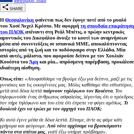
Metrosport Team
SHARE
Η
Θεσσαλονίκη
φαίνεται πως δεν έφυγε ποτέ από το μυαλό
του Χοσέ Άνχελ Κρέσπο. Με αφορμή
τη σπουδαία επικράτηση
του ΠΑΟΚ
απέναντι στη Ρεάλ Μπέτις, ο πρώην κεντρικός
αμυντικός του Δικεφάλου άνοιξε το κουτί των αναμνήσεων
μέσα από συνεντεύξεις σε ισπανικά ΜΜΕ, αποκαλύπτοντας
ιστορίες από τη ζωή και το ποδόσφαιρο στην Ελλάδα. Μία
από αυτές, μάλιστα, που αφορούσε δείπνο με τον Χουλιάν
Κουέστα του
Άρη
και μία... απρόσμενη παρέμβαση, προκάλεσε
ιδιαίτερη αίσθηση.
Όπως είπε:
«Αποφασίσαμε να βγούμε έξω για δείπνο, μαζί με τις
γυναίκες και τις οικογένειες μας. Μόλις καθίσαμε στο εστιατόριο,
μετά από δέκα λεπτά
παίρνουν τηλέφωνο τον Κουέστα
. Του
τηλεφωνούσε ένας άνθρωπος ασφαλείας, λέγοντας ότι ο πρόεδρος
τον πήρε τηλέφωνο και του είπε ότι έπρεπε να φύγει αμέσως.
Τι
δουλειά έχει να τρώει με τον αρχηγό του ΠΑΟΚ;
Κι αυτό έγινε μέσα σε δέκα λεπτά. Είπαμε, άντε ας φάμε κάτι
γρήγορα και φεύγουμε.
Από τότε αρχίσαμε να βρισκόμαστε
πάντα στα σπίτια μας
, γιατί έξω υπήρχε πρόβλημα».