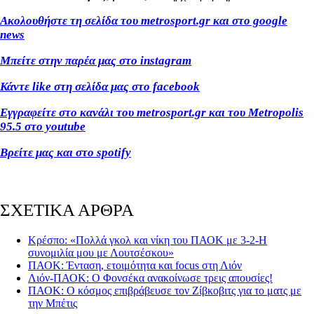
Ακολουθήστε τη σελίδα του metrosport.gr και στο google
news
Μπείτε στην παρέα μας στο instagram
Κάντε like στη σελίδα μας στο facebook
Εγγραφείτε στο κανάλι του metrosport.gr και του Metropolis
95.5 στο youtube
Βρείτε μας και στο spotify
ΣΧΕΤΙΚΑ ΑΡΘΡΑ
Κρέσπο: «Πολλά γκολ και νίκη του ΠΑΟΚ με 3-2-Η
συνομιλία μου με Λουτσέσκου»
ΠΑΟΚ: Ένταση, ετοιμότητα και focus στη Λιόν
Λιόν-ΠΑΟΚ: Ο Φονσέκα ανακοίνωσε τρεις απουσίες!
ΠΑΟΚ: Ο κόσμος επιβράβευσε τον Ζίβκοβιτς για το ματς με
την Μπέτις