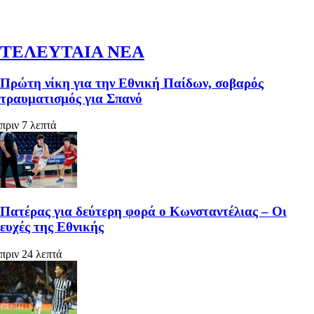
ΤΕΛΕΥΤΑΙΑ ΝΕΑ
Πρώτη νίκη για την Εθνική Παίδων, σοβαρός
τραυματισμός για Σπανό
πριν 7 λεπτά
Πατέρας για δεύτερη φορά ο Κωνσταντέλιας – Οι
ευχές της Εθνικής
πριν 24 λεπτά