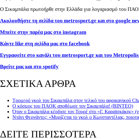
Ο Σικαμπάλα πρωτοήρθε στην Ελλάδα για λογαριασμό του ΠΑΟΚ τ
Ακολουθήστε τη σελίδα του metrosport.gr και στο google ne
Μπείτε στην παρέα μας στο instagram
Κάντε like στη σελίδα μας στο facebook
Εγγραφείτε στο κανάλι του metrosport.gr και του Metropolis
Βρείτε μας και στο spotify
ΣΧΕΤΙΚΑ ΑΡΘΡΑ
Τρομερό γκολ του Σικαμπάλα στον τελικό του αφρικανικού Ch
Ο κόσμος του ΠΑΟΚ αποθέωσε τον Σικαμπάλα! (ΒΙΝΤΕΟ)
Όταν ο Σικαμπάλα κέρδισε τον Τουρέ στο «Γ. Καραϊσκάκης» (v
Ντάνι Φερνάντες: «Μυρίζεται το γκολ ο Κωνσταντέλιας, ποιοτ
ΔΕΙΤΕ ΠΕΡΙΣΣΟΤΕΡΑ