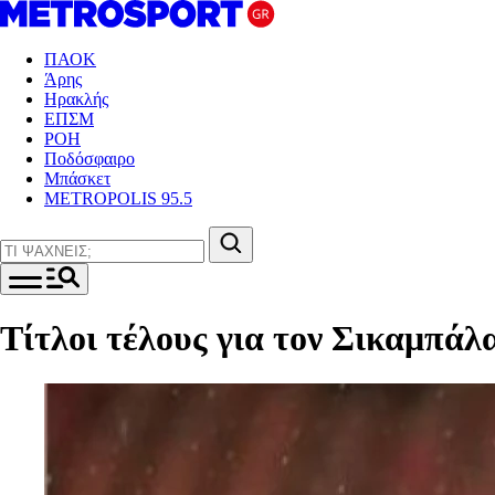
ΠΑΟΚ
Άρης
Ηρακλής
ΕΠΣΜ
ΡΟΗ
Ποδόσφαιρο
Μπάσκετ
METROPOLIS 95.5
Τίτλοι τέλους για τον Σικαμπά