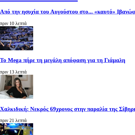
Από την ησυχία του Αυγούστου στο... «καυτό» Ιβανώφ
πριν 10 λεπτά
Το Mega πήρε τη μεγάλη απόφαση για τη Γιάμαλη
πριν 13 λεπτά
Χαλκιδική: Νεκρός 69χρονος στην παραλία της Σίβηρ
πριν 21 λεπτά