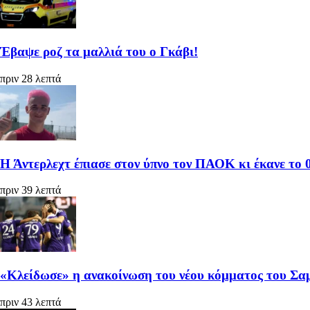
Έβαψε ροζ τα μαλλιά του ο Γκάβι!
πριν 28 λεπτά
Η Άντερλεχτ έπιασε στον ύπνο τον ΠΑΟΚ κι έκανε το 0
πριν 39 λεπτά
«Κλείδωσε» η ανακοίνωση του νέου κόμματος του Σα
πριν 43 λεπτά