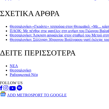
ΣΧΕΤΙΚΑ ΑΡΘΡΑ
Θεσσαλονίκη-«Γκράντε« τσιπούρα στον Θερμαϊκό: «Με... κάρ
ΠΑΟΚ: Με πένθος στις φανέλες στη μνήμη του Γιώργου Βαλα
Θεσσαλονίκη: Άσκηση ασφαλείας στον σταθμό του Μετρό στ
Θεσσαλονίκη: Σύλληψη 30χρονου Βούλγαρου γιατί έκλεψε τροχ
ΔΕΙΤΕ ΠΕΡΙΣΣΟΤΕΡΑ
ΝΕΑ
Θεσσαλονίκη
Ραδιοφωνικά Νέα
FOLLOW US
ADD METROSPORT TO GOOGLE