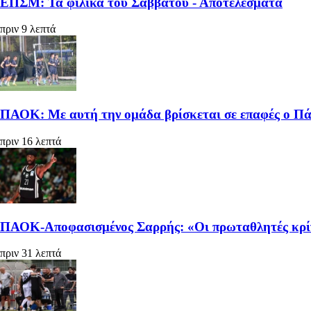
ΕΠΣΜ: Τα φιλικά του Σαββάτου - Αποτελέσματα
πριν 9 λεπτά
ΠΑΟΚ: Με αυτή την ομάδα βρίσκεται σε επαφές ο Πά
πριν 16 λεπτά
ΠΑΟΚ-Αποφασισμένος Σαρρής: «Οι πρωταθλητές κρίνο
πριν 31 λεπτά