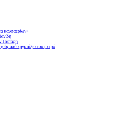
τα καυσαερίων»
βανίδη
ην Παπάφη
ούς από εργοτάξιο του μετρό