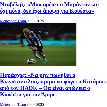
Νταβέλης: «Μου αρέσει ο Μπράντον και
όχι μόνο, δεν έχω άποψη για Κουέστα»
Metrosport Team
09.07.2025
Παράσχος: «Να μην πωληθεί ο
Κωνσταντέλιας, κρίμα να φύγει ο Κοτάρσκι
από τον ΠΑΟΚ – Θα είναι απώλεια ο
Κουέστα για τον Άρη»
Metrosport Team
30.06.2025