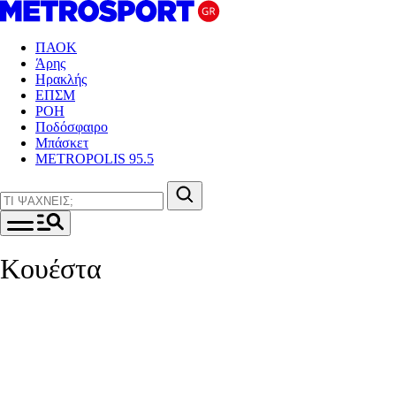
ΠΑΟΚ
Άρης
Ηρακλής
ΕΠΣΜ
ΡΟΗ
Ποδόσφαιρο
Μπάσκετ
METROPOLIS 95.5
Κουέστα