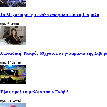
Το Mega πήρε τη μεγάλη απόφαση για τη Γιάμαλη
πριν 6 λεπτά
Χαλκιδική: Νεκρός 69χρονος στην παραλία της Σίβηρ
πριν 14 λεπτά
Έβαψε ροζ τα μαλλιά του ο Γκάβι!
πριν 21 λεπτά