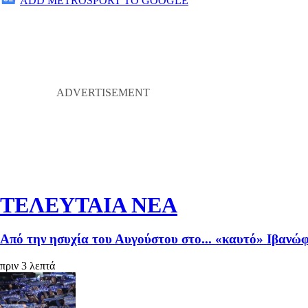
ADD METROSPORT TO GOOGLE
ΤΕΛΕΥΤΑΙΑ ΝΕΑ
Από την ησυχία του Αυγούστου στο... «καυτό» Ιβανώφ
πριν 3 λεπτά