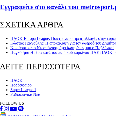
Εγγραφείτε στο κανάλι του metrosport.g
ΣΧΕΤΙΚΑ ΑΡΘΡΑ
ΠΑΟΚ-Europa League: Ποιες είναι οι τρεις αλλαγές στην ευρω
Κώστας Γιαννούλης: Η αποκάλυψη για τον αδερφό του Δημήτρη
Νοκ άουτ και ο Ντεσπόντοφ, έχει ίωση όπως και ο Παβλένκα!
Παγκόσμια Ημέρα κατά του παιδικού καρκίνου-ΠΑΕ ΠΑΟΚ: «Μαζ
ΔΕΙΤΕ ΠΕΡΙΣΣΟΤΕΡΑ
ΠΑΟΚ
Ποδόσφαιρο
Super League 1
Ραδιοφωνικά Νέα
FOLLOW US