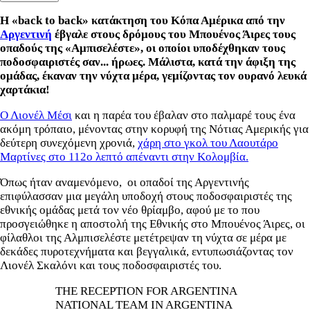
Η «back to back» κατάκτηση του Κόπα Αμέρικα από την
Αργεντινή
έβγαλε στους δρόμους του Μπουένος Άιρες τους
οπαδούς της «Αμπισελέστε», οι οποίοι υποδέχθηκαν τους
ποδοσφαιριστές σαν... ήρωες. Μάλιστα, κατά την άφιξη της
ομάδας, έκαναν την νύχτα μέρα, γεμίζοντας τον ουρανό λευκά
χαρτάκια!
Ο Λιονέλ Μέσι
και η παρέα του έβαλαν στο παλμαρέ τους ένα
ακόμη τρόπαιο, μένοντας στην κορυφή της Νότιας Αμερικής για
δεύτερη συνεχόμενη χρονιά,
χάρη στο γκολ του Λαουτάρο
Μαρτίνες στο 112ο λεπτό απέναντι στην Κολομβία.
Όπως ήταν αναμενόμενο, οι οπαδοί της Αργεντινής
επιφύλασσαν μια μεγάλη υποδοχή στους ποδοσφαιριστές της
εθνικής ομάδας μετά τον νέο θρίαμβο, αφού με το που
προσγειώθηκε η αποστολή της Εθνικής στο Μπουένος Άιρες, οι
φίλαθλοι της Αλμπισελέστε μετέτρεψαν τη νύχτα σε μέρα με
δεκάδες πυροτεχνήματα και βεγγαλικά, εντυπωσιάζοντας τον
Λιονέλ Σκαλόνι και τους ποδοσφαιριστές του.
THE RECEPTION FOR ARGENTINA
NATIONAL TEAM IN ARGENTINA