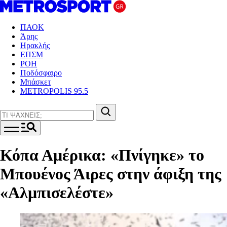
ΠΑΟΚ
Άρης
Ηρακλής
ΕΠΣΜ
ΡΟΗ
Ποδόσφαιρο
Μπάσκετ
METROPOLIS 95.5
Κόπα Αμέρικα: «Πνίγηκε» το
Μπουένος Άιρες στην άφιξη της
«Αλμπισελέστε»