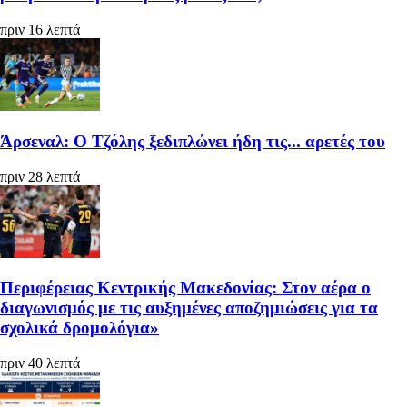
πριν 16 λεπτά
Άρσεναλ: Ο Τζόλης ξεδιπλώνει ήδη τις... αρετές του
πριν 28 λεπτά
Περιφέρειας Κεντρικής Μακεδονίας: Στον αέρα ο
διαγωνισμός με τις αυξημένες αποζημιώσεις για τα
σχολικά δρομολόγια»
πριν 40 λεπτά