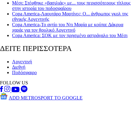
Μέσι: Στέφθηκε «βασιλιάς» με... τους περισσότερους τίτλους
στην ιστορία του ποδοσφαίρου
Copa America-Λαουτάρο Μαρτίνες: Ο... άνθρωπος γκολ της
εθνικής Αργεντινής
Copa America-Το αντίο του Ντι Μαρία με κούπα: Δάκρυα
χαράς για τον θρυλικό Αργεντινό
Copa America: ΣΟΚ με τον πρησμένο αστράγαλο του Μέσι
ΔΕΙΤΕ ΠΕΡΙΣΣΟΤΕΡΑ
Αργεντινή
Διεθνή
Ποδόσφαιρο
FOLLOW US
ADD METROSPORT TO GOOGLE