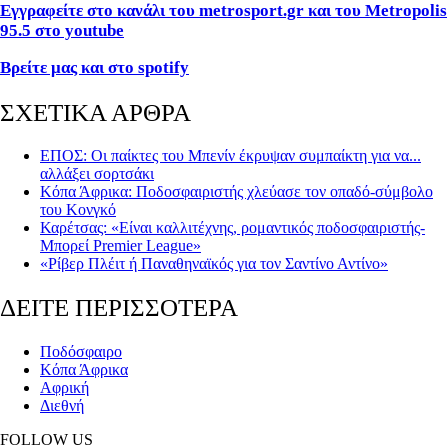
Εγγραφείτε στο κανάλι του metrosport.gr και του Metropolis
95.5 στο youtube
Βρείτε μας και στο spotify
ΣΧΕΤΙΚΑ ΑΡΘΡΑ
ΕΠΟΣ: Οι παίκτες του Μπενίν έκρυψαν συμπαίκτη για να...
αλλάξει σορτσάκι
Κόπα Άφρικα: Ποδοσφαιριστής χλεύασε τον οπαδό-σύμβολο
του Κονγκό
Καρέτσας: «Είναι καλλιτέχνης, ρομαντικός ποδοσφαιριστής-
Μπορεί Premier League»
«Ρίβερ Πλέιτ ή Παναθηναϊκός για τον Σαντίνο Αντίνο»
ΔΕΙΤΕ ΠΕΡΙΣΣΟΤΕΡΑ
Ποδόσφαιρο
Κόπα Άφρικα
Αφρική
Διεθνή
FOLLOW US