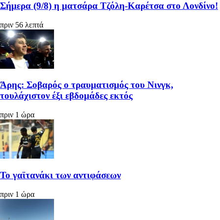
Σήμερα (9/8) η ματσάρα Τζόλη-Καρέτσα στο Λονδίνο!
πριν 56 λεπτά
Άρης: Σοβαρός ο τραυματισμός του Νινγκ,
τουλάχιστον έξι εβδομάδες εκτός
πριν 1 ώρα
Το γαϊτανάκι των αντιφάσεων
πριν 1 ώρα