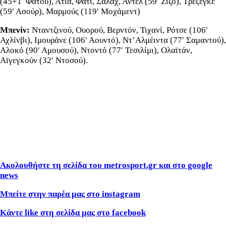
(45+1′ Φατού), Ατιά, Φατί, Σαλάχ, Αντέλ (59′ Ζιζό), Τρεζεγκέ
(59′ Ασούρ), Μαρμούς (119′ Μοχάμεντ)
Μπενίν:
Νταντζινού, Ουορού, Βερντόν, Τιχανί, Ρότσε (106′
Αχλίνβι), Ιμουράνε (106′ Αουντό), Ντ’Αλμέιντα (77′ Σαμαντού),
Αλοκό (90′ Αμουσού), Ντοντό (77′ Τεσιλίμι), Ολαϊτάν,
Αϊγεγκούν (32′ Ντοσού).
Ακολουθήστε τη σελίδα του metrosport.gr και στο google
news
Μπείτε στην παρέα μας στο instagram
Κάντε like στη σελίδα μας στο facebook