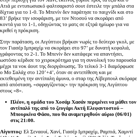
Ατιά με εντυπωσιακό φαλτσαριστό σουτ έστειλε την μπάλα στα
δίχτυα για το 1-0. Το Μπενίν δεν παράτησε το παιχνίδι και στο
83’ βρήκε την ισοφάριση, με τον Ντοσού να σκοράρει από
κοντά για το 1-1, οδηγώντας το ματς σε εξτρά ημίωρο για να
κριθεί η πρόκριση.
Στην παράταση, οι Αιγύπτιοι βρήκαν νωρίς το δεύτερο γκολ, με
τον Γιασέρ Ιμπραχίμ να σκοράρει στο 97’ με δυνατή κεφαλιά,
γράφοντας το 2-1. Το Μπενίν δεν κατάφερε να απαντήσει,
ωστόσο κέρδισε το χειροκρότημα για τη συνολική του παρουσία
μέχρι τα νοκ άουτ της διοργάνωσης. Το τελικό 3-1 διαμόρφωσε
ο Μο Σαλάχ στο 120’+4’, όταν σε αντεπίθεση και με
εκτεθειμένη την αντίπαλη άμυνα, ο σταρ της Λίβερπουλ σκόραρε
από απόσταση, «σφραγίζοντας» την πρόκριση της Αιγύπτου
στους «8».
Πλέον, η ομάδα του Χοσάμ Χασάν περιμένει να μάθει τον
αντίπαλό της από το ζευγάρι Ακτή Ελεφαντοστού –
Μπουρκίνα Φάσο, που θα αναμετρηθούν αύριο (06/01)
στις 21:00.
Αίγυπτος:
Ελ Σεναουί, Χανί, Γιασέρ Ιμπραχίμ, Ραμπιά, Χαμντί