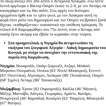
Το σκορ άνοιξε στο 20ό λεπτό ο Αντεμόλα Λούκμαν, ενώ πέντε
λεπτά αργότερα ο Βίκτορ Οσιμέν έκανε το 2-0, με τον Άνταμς να
καταγράφει και τις δύο ασίστ. Στις αρχές του δεύτερου
ημιχρόνου ήρθε και το τρίτο γκολ, με τον Λούκμαν αυτή τη
φορά στον ρόλο του δημιουργού και τον Οσιμέν να βρίσκει ξανά
δίχτυα, «καθαρίζοντας» ουσιαστικά την υπόθεση πρόκριση. Το
τελικό 4-0 διαμορφώθηκε στο 75ο λεπτό, όταν ο Άνταμς από
πασέρ έγινε σκόρερ και έβαλε το κερασάκι στην τούρτα.
Στα προημιτελικά, η Νιγηρία θα αντιμετωπίσει τη
νικήτρια του ζευγαριού Αλγερία – Λαϊκή Δημοκρατία του
Κονγκό, με στόχο να συνεχίσει την εντυπωσιακή της
πορεία στη διοργάνωση.
Νιγηρία:
Νουαμπάλι, Οσάγι-Σαμουέλ, Ατζαγί, Μπάσεϊ,
Μπρούνο Ονιεμαέτσι, Ονιέκα (83′ Ντελέ-Μπασιρού), Εντιντί
(83′ Ονιεντίκα), Αϊγουόμπι, Λούκμαν (86′ Ονουάτσου), Οσιμέν
(68′ Σιμόν), Άνταμς (86′ Τσουκουέζε)
Μοζαμβίκη:
Έρναν (82 Ουρουμπάλ), Καλίλα (46′ Νάνανι),
Μέξερ, Μαντάβα, Λάνγκα, Γκιμαράες, Αμάντε, Κατάμο,
Ντομίνγκεζ (46′ Καμπάλα), Κουέμπο (62′ Τσαμίτο), Μπανγκάλ
(67′ Ρατίφο).