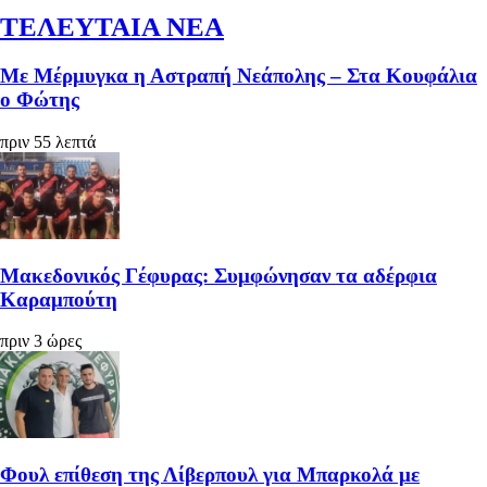
ΤΕΛΕΥΤΑΙΑ ΝΕΑ
Με Μέρμυγκα η Αστραπή Νεάπολης – Στα Κουφάλια
ο Φώτης
πριν 55 λεπτά
Μακεδονικός Γέφυρας: Συμφώνησαν τα αδέρφια
Καραμπούτη
πριν 3 ώρες
Φουλ επίθεση της Λίβερπουλ για Μπαρκολά με