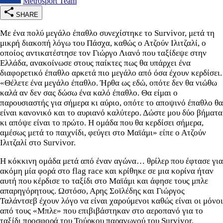
Metrosport Team
SHARE
Με ένα πολύ μεγάλο έπαθλο συνεχίστηκε το Survivor, μετά τη
μικρή διακοπή λόγω του Πάσχα, καθώς ο Ατζούν Ιλιτζαλί, ο
οποίος αντικατέστησε τον Γιώργο Λιανό που ταξίδεψε στην
Ελλάδα, ανακοίνωσε στους παίκτες πως θα υπάρχει ένα
διαφορετικό έπαθλο αρκετά πιο μεγάλο από όσα έχουν κερδίσει.
«Θέλετε ένα μεγάλο έπαθλο. Ήρθα ως εδώ, οπότε δεν θα νιώθω
καλά αν δεν σας δώσω ένα καλό έπαθλο. Θα είμαι ο
παρουσιαστής για σήμερα κι αύριο, οπότε το αποψινό έπαθλο θα
είναι κανονικό και το αυριανό καλύτερο. Δώστε μου δύο βήματα
κι απόψε είναι το πρώτο. Η ομάδα που θα κερδίσει σήμερα,
αμέσως μετά το παιχνίδι, φεύγει στο Μαϊάμι» είπε ο Ατζούν
Ιλιτζαλί στο Survivor.
Η κόκκινη ομάδα μετά από έναν αγώνα… θρίλερ που έφτασε για
ακόμη μία φορά στο flag race και κρίθηκε σε μια κορίνα ήταν
αυτή που κέρδισε το ταξίδι στο Μαϊάμι και άφησε τους μπλε
απαρηγόρητους. Ωστόσο, Αρης Σοϊλέδης και Γιώργος
Ταλάντσεβ έχουν λόγο να είναι χαρούμενοι καθώς είναι οι μόνοι
από τους «Μπλε» που επιβιβάστηκαν στο αεροπανό για το
ταξίδι προσφορά του Τούρκου παραγωγού του Survivor.