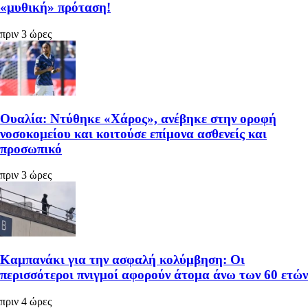
«μυθική» πρόταση!
πριν 3 ώρες
Ουαλία: Ντύθηκε «Χάρος», ανέβηκε στην οροφή
νοσοκομείου και κοιτούσε επίμονα ασθενείς και
προσωπικό
πριν 3 ώρες
Καμπανάκι για την ασφαλή κολύμβηση: Οι
περισσότεροι πνιγμοί αφορούν άτομα άνω των 60 ετών
πριν 4 ώρες