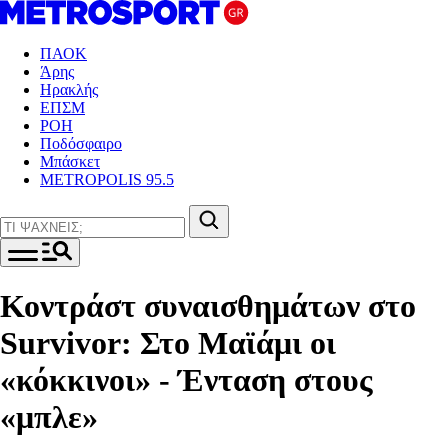
ΠΑΟΚ
Άρης
Ηρακλής
ΕΠΣΜ
ΡΟΗ
Ποδόσφαιρο
Μπάσκετ
METROPOLIS 95.5
Κοντράστ συναισθημάτων στο
Survivor: Στο Μαϊάμι οι
«κόκκινοι» - Ένταση στους
«μπλε»