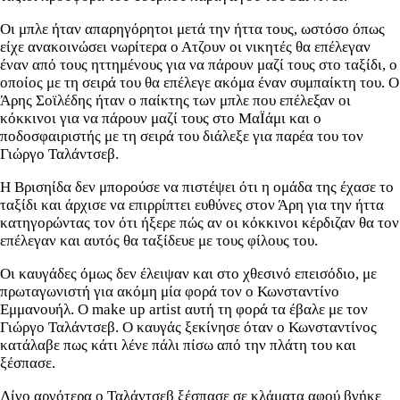
Οι μπλε ήταν απαρηγόρητοι μετά την ήττα τους, ωστόσο όπως
είχε ανακοινώσει νωρίτερα ο Ατζουν οι νικητές θα επέλεγαν
έναν από τους ηττημένους για να πάρουν μαζί τους στο ταξίδι, ο
οποίος με τη σειρά του θα επέλεγε ακόμα έναν συμπαίκτη του. Ο
Άρης Σοϊλέδης ήταν ο παίκτης των μπλε που επέλεξαν οι
κόκκινοι για να πάρουν μαζί τους στο ΜαΪάμι και ο
ποδοσφαιριστής με τη σειρά του διάλεξε για παρέα του τον
Γιώργο Ταλάντσεβ.
Η Βρισηίδα δεν μπορούσε να πιστέψει ότι η ομάδα της έχασε το
ταξίδι και άρχισε να επιρρίπτει ευθύνες στον Άρη για την ήττα
κατηγορώντας τον ότι ήξερε πώς αν οι κόκκινοι κέρδιζαν θα τον
επέλεγαν και αυτός θα ταξίδευε με τους φίλους του.
Οι καυγάδες όμως δεν έλειψαν και στο χθεσινό επεισόδιο, με
πρωταγωνιστή για ακόμη μία φορά τον ο Κωνσταντίνο
Εμμανουήλ. Ο make up artist αυτή τη φορά τα έβαλε με τον
Γιώργο Ταλάντσεβ. Ο καυγάς ξεκίνησε όταν ο Κωνσταντίνος
κατάλαβε πως κάτι λένε πάλι πίσω από την πλάτη του και
ξέσπασε.
Λίγο αργότερα ο Ταλάντσεβ ξέσπασε σε κλάματα αφού βγήκε