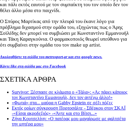
και πάλι εκτός εαυτού με τον συμπαίκτη του τον οποίο δεν τον
θέλει άλλο μέσα στο παιχνίδι.
Ο Σπύρος Μαρτίκας από την πλευρά του έκανε λόγο για
πρόβλημα διχασμού στην ομάδα του, εξηγώντας πως ο Άρης
Σοϊλέδης δεν μπορεί να συμβιώσει με Κωνσταντίνο Εμμανουήλ
και Τάκη Καραγκούνια. Ο φαρμακοποιός θεωρεί υπεύθυνο για
ότι συμβαίνει στην ομάδα του τον make up artist.
Ακολουθήστε τη σελίδα του metrosport.gr και στο google news.
Κάντε like στη σελίδα μας στο Facebook
ΣΧΕΤΙΚΑ ΑΡΘΡΑ
Survivor: Ξέσπασε σε κλάματα ο «Τάλα»: «Ας πάρει κάποιος
τον Κωνσταντίνο Εμμανουήλ, δεν τον αντέχω άλλο!»
«Φωτιά» στα... μαύρα η Gabby Epstein σε σέξι πόζες
Εκτός ορίων σύγκρουση Πορτοσάλτε - Σβέρκου στον ΣΚΑΪ
-«Είσαι ακροδεξιός» -«Άντε και στο Βίτσι...»
Ζήνα Κουτσελίνη: «Ο πατέρας μου μαχαίρωσε με φαλτσέτα
την μητέρα μου»