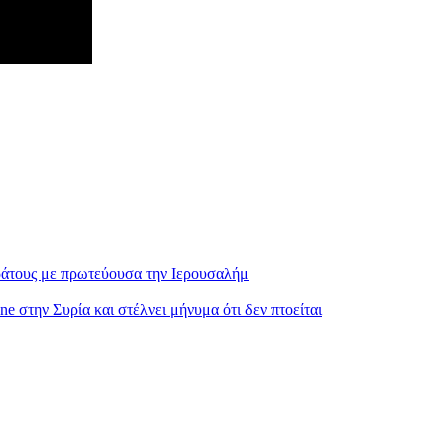
κράτους με πρωτεύουσα την Ιερουσαλήμ
e στην Συρία και στέλνει μήνυμα ότι δεν πτοείται