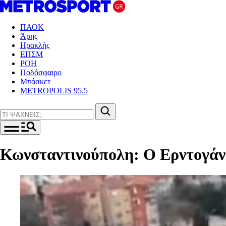
ΠΑΟΚ
Άρης
Ηρακλής
ΕΠΣΜ
ΡΟΗ
Ποδόσφαιρο
Μπάσκετ
METROPOLIS 95.5
Κωνσταντινούπολη: Ο Ερντογάν 