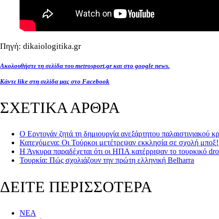
Πηγή: dikaiologitika.gr
Ακολουθήστε τη σελίδα του metrosport.gr και στο google news.
Κάντε like στη σελίδα μας στο Facebook
ΣΧΕΤΙΚΑ ΑΡΘΡΑ
Ο Ερντογάν ζητά τη δημιουργία ανεξάρτητου παλαιστινιακού 
Κατεχόμενα: Οι Τούρκοι μετέτρεψαν εκκλησία σε σχολή μποξ!
Η Άγκυρα παραδέχεται ότι οι ΗΠΑ κατέρριψαν το τουρκικό dron
Τουρκία: Πώς σχολιάζουν την πρώτη ελληνική Belharra
ΔΕΙΤΕ ΠΕΡΙΣΣΟΤΕΡΑ
ΝΕΑ