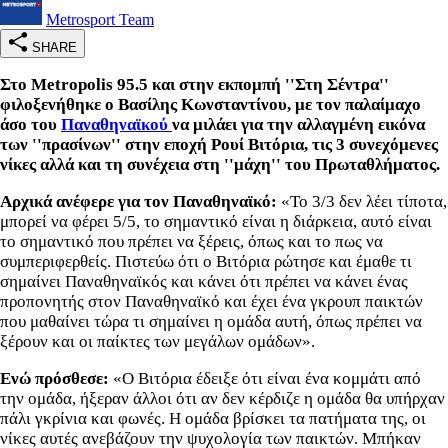
Metrosport Team
SHARE
Στο Metropolis 95.5 και στην εκπομπή ''Στη Σέντρα''
φιλοξενήθηκε ο Βασίλης Κωνσταντίνου, με τον παλαίμαχο
άσο του
Παναθηναϊκού
να μιλάει για την αλλαγμένη εικόνα
των ''πρασίνων'' στην εποχή Ρουί Βιτόρια, τις 3 συνεχόμενες
νίκες αλλά και τη συνέχεια στη ''μάχη'' του Πρωταθλήματος.
Αρχικά ανέφερε για τον Παναθηναϊκό:
«Το 3/3 δεν λέει τίποτα,
μπορεί να φέρει 5/5, το σημαντικό είναι η διάρκεια, αυτό είναι
το σημαντικό που πρέπει να ξέρεις, όπως και το πως να
συμπεριφερθείς. Πιστεύω ότι ο Βιτόρια ρώτησε και έμαθε τι
σημαίνει Παναθηναϊκός και κάνει ότι πρέπει να κάνει ένας
προπονητής στον Παναθηναϊκό και έχει ένα γκρουπ παικτών
που μαθαίνει τώρα τι σημαίνει η ομάδα αυτή, όπως πρέπει να
ξέρουν και οι παίκτες των μεγάλων ομάδων».
Ενώ πρόσθεσε:
«Ο Βιτόρια έδειξε ότι είναι ένα κομμάτι από
την ομάδα, ήξεραν άλλοι ότι αν δεν κέρδιζε η ομάδα θα υπήρχαν
πάλι γκρίνια και φωνές. Η ομάδα βρίσκει τα πατήματα της, οι
νίκες αυτές ανεβάζουν την ψυχολογία των παικτών. Μπήκαν