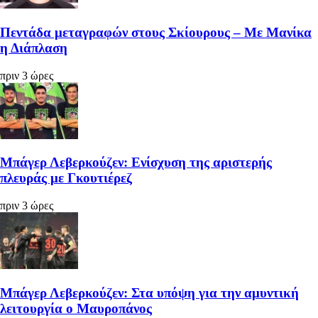
Πεντάδα μεταγραφών στους Σκίουρους – Με Μανίκα
η Διάπλαση
πριν 3 ώρες
Μπάγερ Λεβερκούζεν: Ενίσχυση της αριστερής
πλευράς με Γκουτιέρεζ
πριν 3 ώρες
Μπάγερ Λεβερκούζεν: Στα υπόψη για την αμυντική
λειτουργία ο Μαυροπάνος