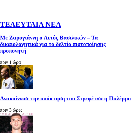
ΤΕΛΕΥΤΑΙΑ ΝΕΑ
Με Ζαρογιάννη ο Αετός Βασιλικών – Τα
δικαιολογητικά για το δελτίο πιστοποίησης
προπονητή
πριν 1 ώρα
Ανακοίνωσε την απόκτηση του Στρεφέτσα η Παλέρμο
πριν 3 ώρες