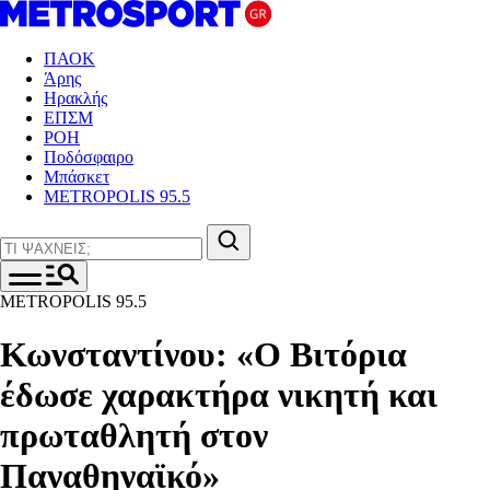
ΠΑΟΚ
Άρης
Ηρακλής
ΕΠΣΜ
ΡΟΗ
Ποδόσφαιρο
Μπάσκετ
METROPOLIS 95.5
METROPOLIS 95.5
Κωνσταντίνου: «Ο Βιτόρια
έδωσε χαρακτήρα νικητή και
πρωταθλητή στον
Παναθηναϊκό»