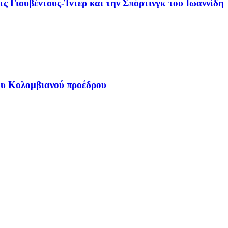
τς Γιουβέντους-Ίντερ και την Σπόρτινγκ του Ιωαννίδη
έου Κολομβιανού προέδρου