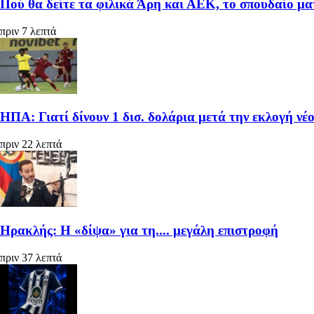
Πού θα δείτε τα φιλικά Άρη και ΑΕΚ, το σπουδαίο μα
πριν 7 λεπτά
ΗΠΑ: Γιατί δίνουν 1 δισ. δολάρια μετά την εκλογή ν
πριν 22 λεπτά
Ηρακλής: Η «δίψα» για τη.... μεγάλη επιστροφή
πριν 37 λεπτά