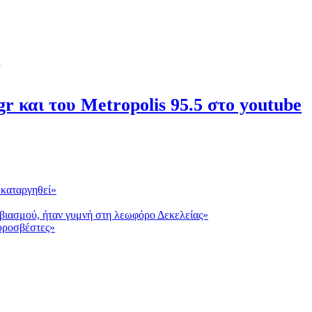
r και του Metropolis 95.5 στο youtube
 καταργηθεί»
βιασμού, ήταν γυμνή στη λεωφόρο Δεκελείας»
πυροσβέστες»