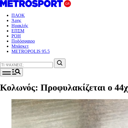
ΠΑΟΚ
Άρης
Ηρακλής
ΕΠΣΜ
ΡΟΗ
Ποδόσφαιρο
Μπάσκετ
METROPOLIS 95.5
Κολωνός: Προφυλακίζεται ο 44χρ