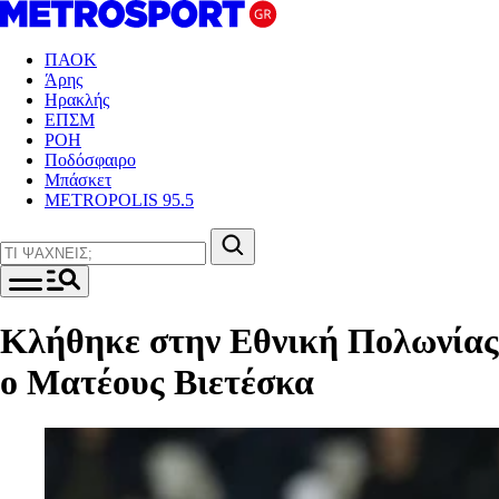
ΠΑΟΚ
Άρης
Ηρακλής
ΕΠΣΜ
ΡΟΗ
Ποδόσφαιρο
Μπάσκετ
METROPOLIS 95.5
Κλήθηκε στην Εθνική Πολωνίας
ο Ματέους Βιετέσκα