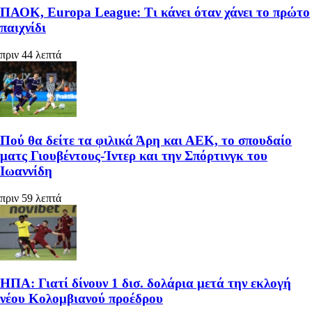
ΠΑΟΚ, Europa League: Τι κάνει όταν χάνει το πρώτο
παιχνίδι
πριν 44 λεπτά
Πού θα δείτε τα φιλικά Άρη και ΑΕΚ, το σπουδαίο
ματς Γιουβέντους-Ίντερ και την Σπόρτινγκ του
Ιωαννίδη
πριν 59 λεπτά
ΗΠΑ: Γιατί δίνουν 1 δισ. δολάρια μετά την εκλογή
νέου Κολομβιανού προέδρου