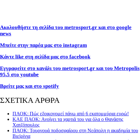
Ακολουθήστε τη σελίδα του metrosport.gr και στο google
news
Μπείτε στην παρέα μας στο instagram
Κάντε like στη σελίδα μας στο facebook
Εγγραφείτε στο κανάλι του metrosport.gr και του Metropolis
95.5 στο youtube
Βρείτε μας και στο spotify
ΣΧΕΤΙΚΑ ΑΡΘΡΑ
ΠΑΟΚ: Πώς εξοικονομεί πάνω από 6 εκατομμύρια ευρώ!
ΚΑΕ ΠΑΟΚ: Ανοίγει τα χαρτιά του για όλα ο Θανάσης
Χατζόπουλος
ΠΑΟΚ: Τουρνουά ποδοσφαίρου στη Νεάπολη η ακαδημία του
Βιεϊρίνια