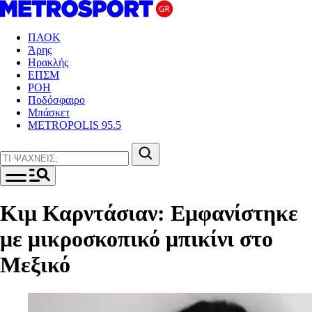
ΠΑΟΚ
Άρης
Ηρακλής
ΕΠΣΜ
ΡΟΗ
Ποδόσφαιρο
Μπάσκετ
METROPOLIS 95.5
Κιμ Καρντάσιαν: Εμφανίστηκε
με μικροσκοπικό μπικίνι στο
Μεξικό