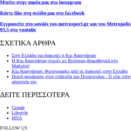
Μπείτε στην παρέα μας στο instagram
Κάντε like στη σελίδα μας στο facebook
Εγγραφείτε στο κανάλι του metrosport.gr και του Metropolis
95.5 στο youtube
ΣΧΕΤΙΚΑ ΑΡΘΡΑ
Στην Ελλάδα για διακοπές η Κιμ Καρντάσιαν
Η Κιμ Καρντάσιαν έσμιξε με Βινίσιους-Καμαβινγκά στη
Μαδρίτη!
Κίμ Καρντάσιαν: Φωτογραφίες από τις διακοπές στην Ελλάδα
Ποινή φυλάκισης στον επιδειξία του Περιστερίου - Τι είπε στην
απολογία του
ΔΕΙΤΕ ΠΕΡΙΣΣΟΤΕΡΑ
Gossip
Lifestyle
ΗΠΑ
FOLLOW US