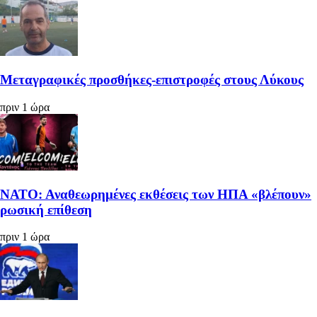
Μεταγραφικές προσθήκες-επιστροφές στους Λύκους
πριν 1 ώρα
ΝΑΤΟ: Αναθεωρημένες εκθέσεις των ΗΠΑ «βλέπουν»
ρωσική επίθεση
πριν 1 ώρα