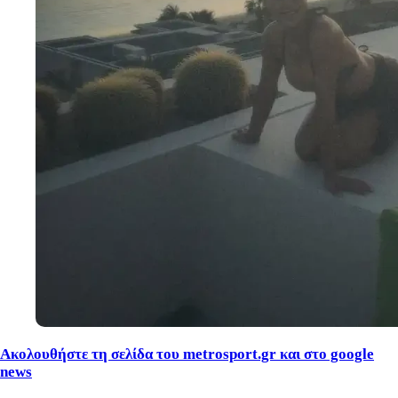
Ακολουθήστε τη σελίδα του metrosport.gr και στο google
news