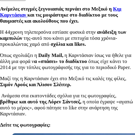
Ανέμελες στιγμές ξεγνοιασιάς περνάει στο Μεξικό η
Κιμ
Καρντάσιαν
και τις μοιράστηκε στο διαδίκτυο με τους
θαυμαστές και ακολούθους που έχει.
Η 44χρονη τηλεπερσόνα εστίασε φυσικά στην
ανάδειξη των
καμπυλών
της-αυτό που κάνει με επιτυχία τόσα χρόνια-
προκαλώντας χαμό από
σχόλια και likes.
Όπως σχολιάζει η
Daily Mail,
η Καρντάσιαν ίσως να ήθελε για
άλλη μια φορά ν
α «σπάσει» το διαδίκτυο
όπως είχε κάνει το
2014 με την τόπλες φωτογράφισής της για το περιοδικό Paper.
Μαζί της η Καρντάσιαν έχει στο Μεξικό τις καλές της φίλες,
Σιμόν Αρούς και Άλισον Σλέιτερ.
Ανάμεσα στα εκατοντάδες σχόλια για τις φωτογραφίες,
βρέθηκε και αυτό της Λόρεν Σάντσεζ,
η οποία έγραψε «αγαπώ
αυτό το μέρος», αφού πάτησε το like στην ανάρτηση της
Καρντάσιαν.
Δείτε τις φωτογραφίες: