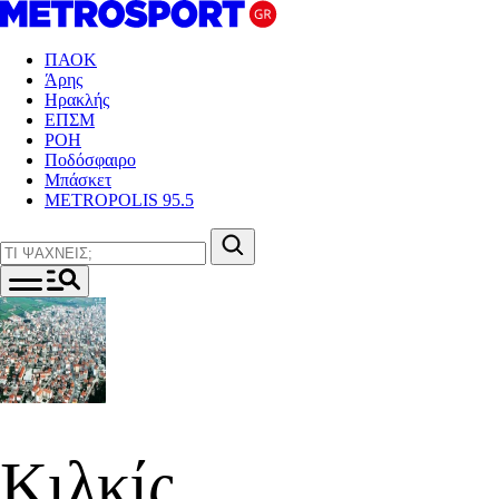
ΠΑΟΚ
Άρης
Ηρακλής
ΕΠΣΜ
ΡΟΗ
Ποδόσφαιρο
Μπάσκετ
METROPOLIS 95.5
Κιλκίς