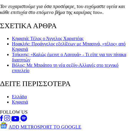
Τον ευχαριστούμε για όσα προσέφερε, του ευχόμαστε υγεία και
κάθε επιτυχία στο επόμενο βήμα της καριέρας του».
ΣΧΕΤΙΚΑ ΑΡΘΡΑ
Κηφισιά: Τέλος ο Άγγελος Χαριστέας
Ηρακλής: Προάγγελος εξελίξεων με Μπασινά, «τέλος» από
Κηφισιά
Τσίκινης: «Καλώς έμεινε ο Λανουά» - Τι είπε για τον πίνακα
διαιτητών
Βόλος: Με Μπράτσο τη νέα σεζόν-Αλλαγές στο τεχνικό
επιτελείο
ΔΕΙΤΕ ΠΕΡΙΣΣΟΤΕΡΑ
Ελλάδα
Κηφισιά
FOLLOW US
ADD METROSPORT TO GOOGLE