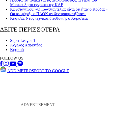
ΠΑΟΚ: Τα τυπικά για τις ανακοινώσεις-Στα χέρια του
Μυστακίδη το έγγραφο της ΚΑΕ
Κωνσταντίνου: «Ο Κωνσταντέλιας είναι ότι ήταν ο Κούδας -
Θα ισοφάριζε ο ΠΑΟΚ αν δεν τραυματιζόταν»
Κηφισιά: Νέος τεχνικός διευθυντής ο Χαριστέας
ΔΕΙΤΕ ΠΕΡΙΣΣΟΤΕΡΑ
Super League 1
Άγγελος Χαριστέας
Κηφισιά
FOLLOW US
ADD METROSPORT TO GOOGLE