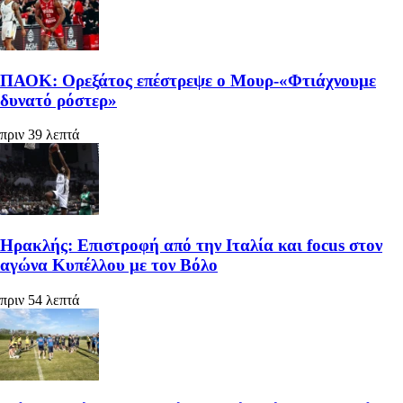
ΠΑΟΚ: Ορεξάτος επέστρεψε ο Μουρ-«Φτιάχνουμε
δυνατό ρόστερ»
πριν 39 λεπτά
Ηρακλής: Επιστροφή από την Ιταλία και focus στον
αγώνα Κυπέλλου με τον Βόλο
πριν 54 λεπτά