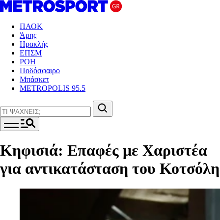
ΠΑΟΚ
Άρης
Ηρακλής
ΕΠΣΜ
ΡΟΗ
Ποδόσφαιρο
Μπάσκετ
METROPOLIS 95.5
Κηφισιά: Επαφές με Χαριστέα
για αντικατάσταση του Κοτσόλη