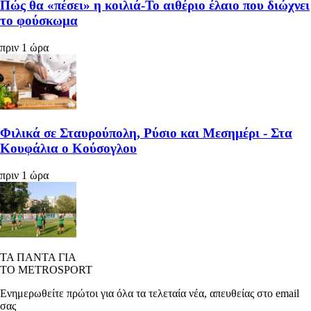
Πώς θα «πέσει» η κοιλιά-Το αιθέριο έλαιο που διώχνει
το φούσκωμα
πριν 1 ώρα
Φιλικά σε Σταυρούπολη, Ρύσιο και Μεσημέρι - Στα
Κουφάλια ο Κούσογλου
πριν 1 ώρα
ΤΑ ΠΑΝΤΑ ΓΙΑ
ΤΟ METROSPORT
Ενημερωθείτε πρώτοι για όλα τα τελεταία νέα, απευθείας στο email
σας