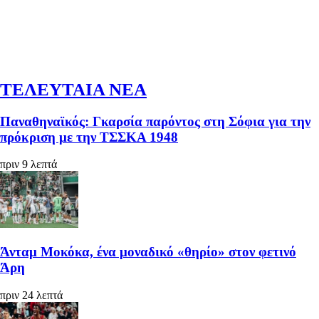
ΤΕΛΕΥΤΑΙΑ ΝΕΑ
Παναθηναϊκός: Γκαρσία παρόντος στη Σόφια για την
πρόκριση με την ΤΣΣΚΑ 1948
πριν 9 λεπτά
Άνταμ Μοκόκα, ένα μοναδικό «θηρίο» στον φετινό
Άρη
πριν 24 λεπτά