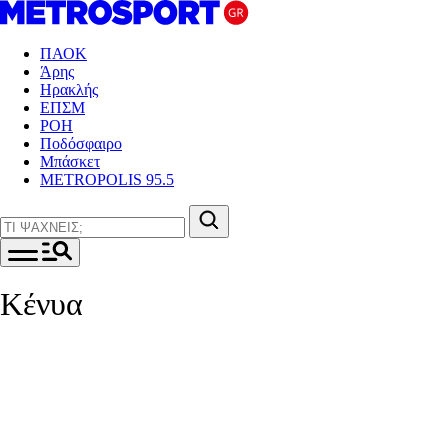
ΠΑΟΚ
Άρης
Ηρακλής
ΕΠΣΜ
ΡΟΗ
Ποδόσφαιρο
Μπάσκετ
METROPOLIS 95.5
Κένυα