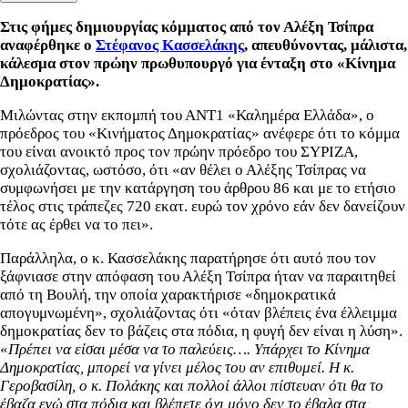
Στις φήμες δημιουργίας κόμματος από τον Αλέξη Τσίπρα
αναφέρθηκε ο
Στέφανος Κασσελάκης
, απευθύνοντας, μάλιστα,
κάλεσμα στον πρώην πρωθυπουργό για ένταξη στο «Κίνημα
Δημοκρατίας».
Μιλώντας
στην εκπομπή του ΑΝΤ1 «Καλημέρα Ελλάδα», ο
πρόεδρος του «Κινήματος Δημοκρατίας» ανέφερε ότι το κόμμα
του είναι ανοικτό προς τον πρώην πρόεδρο του ΣΥΡΙΖΑ,
σχολιάζοντας, ωστόσο, ότι «
αν θέλει ο Αλέξης Τσίπρας να
συμφωνήσει με την κατάργηση του άρθρου 86 και με το ετήσιο
τέλος στις τράπεζες 720 εκατ. ευρώ τον χρόνο εάν δεν δανείζουν
τότε ας έρθει να το πει».
Παράλληλα, ο κ. Κασσελάκης παρατήρησε ότι αυτό που τον
ξάφνιασε στην απόφαση του Αλέξη Τσίπρα ήταν να παραιτηθεί
από τη Βουλή, την οποία χαρακτήρισε «
δημοκρατικά
απογυμνωμένη», σχολιάζοντας ότι «όταν βλέπεις ένα έλλειμμα
δημοκρατίας δεν το βάζεις στα πόδια, η φυγή δεν είναι η λύση».
«
Πρέπει να είσαι μέσα να το παλεύεις…. Υπάρχει το Κίνημα
Δημοκρατίας, μπορεί να γίνει μέλος του αν επιθυμεί. Η κ.
Γεροβασίλη, ο κ. Πολάκης και πολλοί άλλοι πίστευαν ότι θα το
έβαζα εγώ στα πόδια και βλέπετε όχι μόνο δεν το έβαλα στα