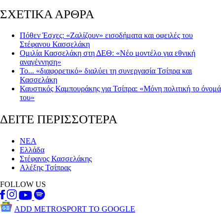
ΣΧΕΤΙΚΑ ΑΡΘΡΑ
Πόθεν Έσχες: «Ζαλίζουν» εισοδήματα και οφειλές του
Στέφανου Κασσελάκη
Ομιλία Κασσελάκη στη ΔΕΘ: «Νέο μοντέλο για εθνική
αναγέννηση»
Το... «διαφορετικό» διαλύει τη συνεργασία Τσίπρα και
Κασσελάκη
Καυστικός Καμπουράκης για Τσίπρα: «Μόνη πολιτική το όνομά
του»
ΔΕΙΤΕ ΠΕΡΙΣΣΟΤΕΡΑ
ΝΕΑ
Ελλάδα
Στέφανος Κασσελάκης
Αλέξης Τσίπρας
FOLLOW US
ADD METROSPORT TO GOOGLE