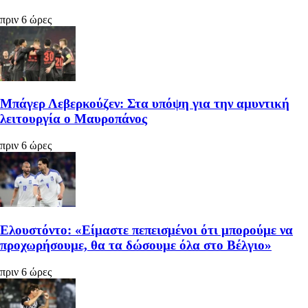
πριν 6 ώρες
Μπάγερ Λεβερκούζεν: Στα υπόψη για την αμυντική
λειτουργία ο Μαυροπάνος
πριν 6 ώρες
Ελουστόντο: «Είμαστε πεπεισμένοι ότι μπορούμε να
προχωρήσουμε, θα τα δώσουμε όλα στο Βέλγιο»
πριν 6 ώρες