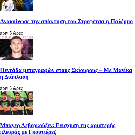
Ανακοίνωσε την απόκτηση του Στρεφέτσα η Παλέρμο
πριν 5 ώρες
Πεντάδα μεταγραφών στους Σκίουρους – Με Μανίκα
η Διάπλαση
πριν 5 ώρες
Μπάγερ Λεβερκούζεν: Ενίσχυση της αριστερής
πλευράς με Γκουτιέρεζ