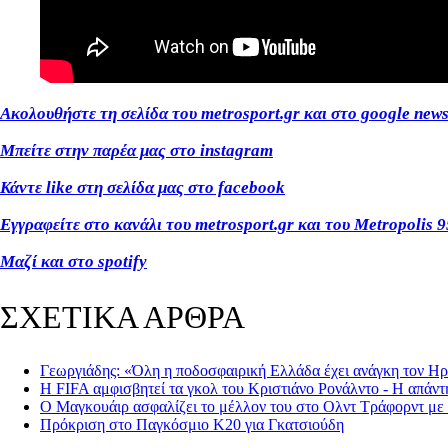
Ακολουθήστε τη σελίδα του metrosport.gr και στο google new
Μπείτε στην παρέα μας στο instagram
Κάντε like στη σελίδα μας στο facebook
Εγγραφείτε στο κανάλι του metrosport.gr και του Metropolis 9
Μαζί και στο spotify
ΣΧΕΤΙΚΑ ΑΡΘΡΑ
Γεωργιάδης: «Όλη η ποδοσφαιρική Ελλάδα έχει ανάγκη τον Η
H FIFA αμφισβητεί τα γκολ του Κριστιάνο Ρονάλντο - Η απάν
Ο Μαγκουάιρ ασφαλίζει το μέλλον του στο Ολντ Τράφορντ με
Πρόκριση στο Παγκόσμιο Κ20 για Γκατσιούδη