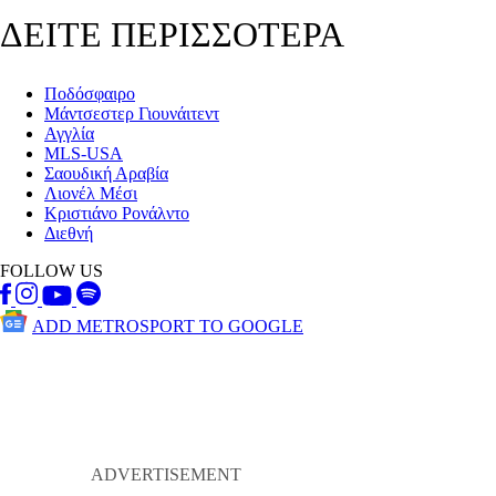
ΔΕΙΤΕ ΠΕΡΙΣΣΟΤΕΡΑ
Ποδόσφαιρο
Μάντσεστερ Γιουνάιτεντ
Αγγλία
MLS-USA
Σαουδική Αραβία
Λιονέλ Μέσι
Κριστιάνο Ρονάλντο
Διεθνή
FOLLOW US
ADD METROSPORT TO GOOGLE