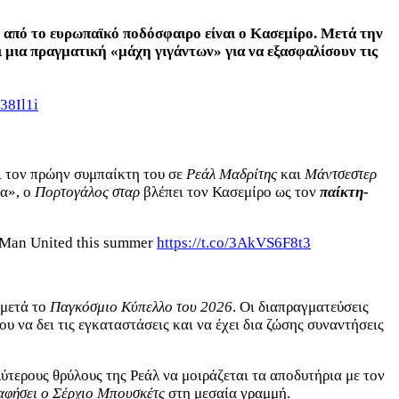
 από το ευρωπαϊκό ποδόσφαιρο είναι ο Κασεμίρο. Μετά την
ι μια πραγματική «μάχη γιγάντων» για να εξασφαλίσουν τις
38Il1i
ει τον πρώην συμπαίκτη του σε
Ρεάλ Μαδρίτης
και
Μάντσεστερ
σα», ο
Πορτογάλος σταρ
βλέπει τον Κασεμίρο ως τον
παίκτη-
es Man United this summer
https://t.co/3AkVS6F8t3
 μετά το
Παγκόσμιο Κύπελλο του 2026
. Οι διαπραγματεύσεις
 να δει τις εγκαταστάσεις και να έχει δια ζώσης συναντήσεις
ύτερους θρύλους της Ρεάλ να μοιράζεται τα αποδυτήρια με τον
αφήσει ο Σέρχιο Μπουσκέτς
στη μεσαία γραμμή.