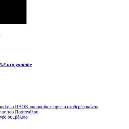
s
5.5 στο youtube
ρακλή, ο ΠΑΟΚ παρουσίασε την πιο σταθερή εικόνα»
τηση του Πορτογάλου
 νέο συμβόλαιο