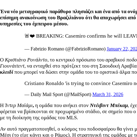
Ένα νέο μεταγραφικό παράθυρο πλησιάζει και ένα από τα ονό
επίσημη ανακοίνωση του Βραζιλιάνου ότι θα αποχωρήσει από τ
υπηρεσίες του έμπειρου μέσου.
🚨❤️ BREAKING: Casemiro confirms he will LEAVE 
— Fabrizio Romano (@FabrizioRomano)
January 22, 20
Ο
Kριστιάνο Ρονάλντο
, το κεντρικό πρόσωπο του
αραβικού ποδ
Γιουνάιτεντ
, να ενταχθεί στο πρότζεκτ του στη Σαουδική Αραβία
κλειδί
που μπορεί να δώσει στην ομάδα του το οριστικό άλμα πο
Cristiano Ronaldo 'is trying to convince Casemiro n
— Daily Mail Sport (@MailSport)
March 31, 2026
Η
Ίντερ Μαϊάμι
,
η ομάδα που ανήκει στον
Ντέιβιντ Μπέκαμ
, έχ
φέρεται να βρίσκονται σε προχωρημένο στάδιο, σε σημείο που ο 
με τη διοίκηση της ομάδας του MLS.
Αν αυτό πραγματοποιηθεί, ο κόσμος του ποδοσφαίρου θα γίνει μ
Μέσι (το είχε κάνει και ο Ράμος). Η στρατηγική της ομάδας με 