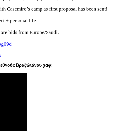
th Casemiro’s camp as first proposal has been sent!
t + personal life.
more bids from Europe/Saudi.
vog09d
6
ιεθνούς Βραζιλιάνου χαφ: