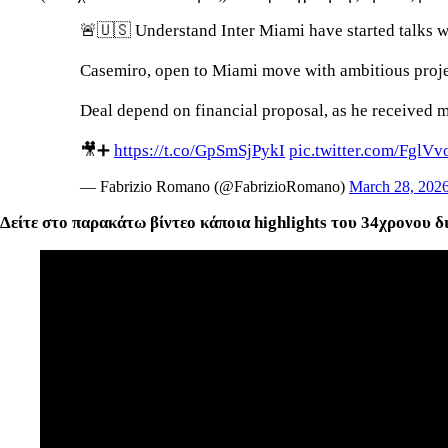
🚨🇺🇸 Understand Inter Miami have started talks wi
Casemiro, open to Miami move with ambitious projec
Deal depend on financial proposal, as he received 
🎥➕
https://t.co/GpSmSjPykI
pic.twitter.com/FglV
— Fabrizio Romano (@FabrizioRomano)
March 28, 202
Δείτε στο παρακάτω βίντεο κάποια highlights του 34χρονου δ