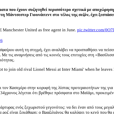
ματα που έχουν συζητηθεί περισσότερο σχετικά με αποχώρηση
η Μάντσεστερ Γιουνάιτεντ στο τέλος της σεζόν, έχει ξεσπάσε
Manchester United as free agent in June.
pic.twitter.com/0O7l
26
οσφαίρου
αυτή τη στιγμή, έχει αναλάβει να προσπαθήσει να πείσ
. Με τις αναμνήσεις από τις κοινές τους επιτυχίες στη «Βασίλισ
ιότητας.
ot to join old rival Lionel Messi at Inter Miami' when he leav
ει τον Κασεμίρο στην κορυφή της λίστας προτεραιοτήτων της για
34χρονος λέγεται ότι βρέθηκε πρόσφατα στο Μαϊάμι, προκειμένου
άρτυρας ενός ξεχωριστού γεγονότος: να δει έναν από τους μεγαλ
τα ροζ είναι ξεκάθαρη: ο Βραζιλιάνος θα καλύψει το κενό που θα