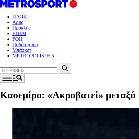
ΠΑΟΚ
Άρης
Ηρακλής
ΕΠΣΜ
ΡΟΗ
Ποδόσφαιρο
Μπάσκετ
METROPOLIS 95.5
Κασεμίρο: «Ακροβατεί» μεταξύ