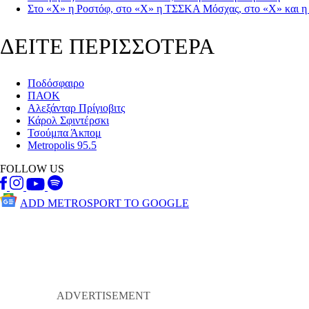
Στο «Χ» η Ροστόφ, στο «Χ» η ΤΣΣΚΑ Μόσχας, στο «Χ» και 
ΔΕΙΤΕ ΠΕΡΙΣΣΟΤΕΡΑ
Ποδόσφαιρο
ΠΑΟΚ
Αλεξάνταρ Πρίγιοβιτς
Κάρολ Σφιντέρσκι
Τσούμπα Άκπομ
Metropolis 95.5
FOLLOW US
ADD METROSPORT TO GOOGLE