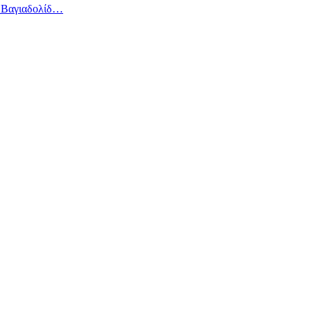
η Βαγιαδολίδ…