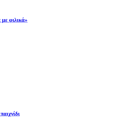
 με φιλικά»
παιχνίδι