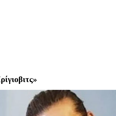
ρίγιοβιτς»