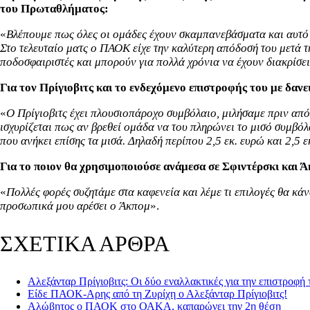
του Πρωταθλήματος:
«
Βλέπουμε πως όλες οι ομάδες έχουν σκαμπανεβάσματα και αυτό ε
Στο τελευταίο ματς ο ΠΑΟΚ είχε την καλύτερη απόδοσή του μετά τ
ποδοσφαιριστές και μπορούν για πολλά χρόνια να έχουν διακρίσε
Για τον Πρίγιοβιτς και το ενδεχόμενο επιστροφής του με δανε
«
Ο Πρίγιοβιτς έχει πλουσιοπάροχο συμβόλαιο, μιλήσαμε πριν από 
ισχυρίζεται πως αν βρεθεί ομάδα να του πληρώνει το μισό συμβόλα
που ανήκει επίσης τα μισά. Δηλαδή περίπου 2,5 εκ. ευρώ και 2,5 
Για το ποιον θα χρησιμοποιούσε ανάμεσα σε Σφιντέρσκι και 
«
Πολλές φορές συζητάμε στα καφενεία και λέμε τι επιλογές θα κ
προσωπικά μου αρέσει ο Άκπομ
».
ΣΧΕΤΙΚΑ ΑΡΘΡΑ
Αλεξάνταρ Πρίγιοβιτς: Οι δύο εναλλακτικές για την επιστροφή
Είδε ΠΑΟΚ-Αρης από τη Ζυρίχη ο Αλεξάνταρ Πρίγιοβιτς!
Αλώβητος ο ΠΑΟΚ στο ΟΑΚΑ, καπαρώνει την 2η θέση