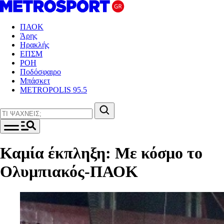
ΠΑΟΚ
Άρης
Ηρακλής
ΕΠΣΜ
ΡΟΗ
Ποδόσφαιρο
Μπάσκετ
METROPOLIS 95.5
Καμία έκπληξη: Με κόσμο το
Ολυμπιακός-ΠΑΟΚ