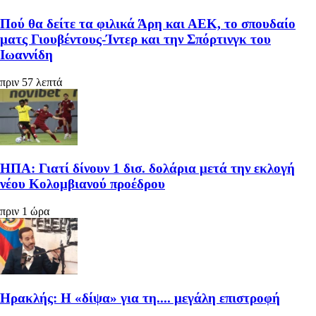
Πού θα δείτε τα φιλικά Άρη και ΑΕΚ, το σπουδαίο
ματς Γιουβέντους-Ίντερ και την Σπόρτινγκ του
Ιωαννίδη
πριν 57 λεπτά
ΗΠΑ: Γιατί δίνουν 1 δισ. δολάρια μετά την εκλογή
νέου Κολομβιανού προέδρου
πριν 1 ώρα
Ηρακλής: Η «δίψα» για τη.... μεγάλη επιστροφή