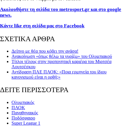
Ακολουθήστε τη σελίδα του metrosport.gr και στο google
news.
Κάντε like στη σελίδα μας στο Facebook
ΣΧΕΤΙΚΑ ΑΡΘΡΑ
Δείπνο με θέα που κόβει την ανάσα!
Ανακοίνωση «όπως θέλω τα γυρίζω» του Ολυμπιακού
Τίτλοι τέλους στην προπονητική καριέρα του Μιρτσέα
Λουτσέσκου
Αντίδραση ΠΑΕ ΠΑΟΚ: «Ποια ερμηνεία του ίδιου
κανονισμού είναι η ορθή;»
ΔΕΙΤΕ ΠΕΡΙΣΣΟΤΕΡΑ
Ολυμπιακός
ΠΑΟΚ
Παναθηναικός
Ποδόσφαιρο
Super League 1