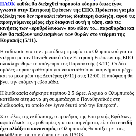
ΠΑΟΚ
καθώς θα διεξαχθεί παρουσία κόσμου όπως έγινε
γνωστό στην Επιτροπή Εφέσεων της ΕΠΟ. Πρόκειται για μία
εξέλιξη που δεν προκαλεί πάντως ιδιαίτερη έκπληξη, αφού τις
προηγούμενες μέρες είχε διαφανεί αυτή η τάση, από τις
κινήσεις των «ερυθρόλευκων» που είδαν το... παραθυράκι και
δεν θα παίξουν κεκλεισμένων των θυρών στο ντέρμπι της
Κυριακής (5/11).
Η εκδίκαση για την πρωτόδικη τιμωρία του Ολυμπιακού για το
ντέρμπι με τον Παναθηναϊκό στην Επιτροπή Εφέσεων της ΕΠΟ
ολοκληρώθηκε το απόγευμα της Παρασκευής (3/11). Οι δύο
ομάδες πήραν προθεσμία για να καταθέσουν υπομνήματα μέχρι
και το μεσημέρι της Δευτέρας (6/11) στις 12:00. Η απόφαση θα
βγει την επόμενη εβδομάδα.
Η διαδικασία διήρκησε περίπου 2.5 ώρες. Αρχικά ο Ολυμπιακός
κατέθεσε αίτημα να μη συμμετάσχει ο Παναθηναϊκός στη
διαδικασία, το οποίο δεν έγινε δεκτό από την Επιτροπή.
Στο τέλος της εκδίκασης, ο πρόεδρος της Επιτροπής Εφέσεων,
αφού έδωσε τις προθεσμίες για τα υπομνήματα, είπε
ότι επειδή
έχει αλλάξει ο κανονισμός
ο Ολυμπιακός θα παίξει με τους
φιλάθλους του το ντέρμπι με τον ΠΑΟΚ.