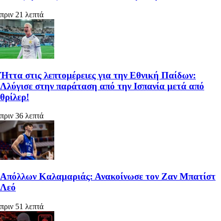
πριν 21 λεπτά
Ήττα στις λεπτομέρειες για την Εθνική Παίδων:
Λλύγισε στην παράταση από την Ισπανία μετά από
θρίλερ!
πριν 36 λεπτά
Απόλλων Καλαμαριάς: Ανακοίνωσε τον Ζαν Μπατίστ
Λεό
πριν 51 λεπτά