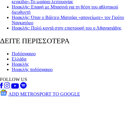
κερκίδα»-Το ωράριο λειτουργίας
Ηρακλής: Επαφή με Μπασινά για τη θέση του αθλητικού
διευθυντή
Ηρακλής: Όταν ο Βάλτερ Ματσάρι «απογείωσε» τον Γιούτο
Ναγκατόμο
Ηρακλής: Πολύ κοντά στην επιστροφή του ο Αθανασιάδης
ΔΕΙΤΕ ΠΕΡΙΣΣΟΤΕΡΑ
Ποδόσφαιρο
Ελλάδα
Ηρακλής
Ηρακλής ποδόσφαιρο
FOLLOW US
ADD METROSPORT TO GOOGLE