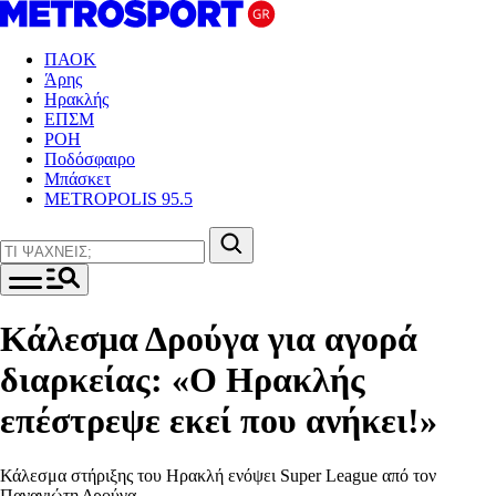
ΠΑΟΚ
Άρης
Ηρακλής
ΕΠΣΜ
ΡΟΗ
Ποδόσφαιρο
Μπάσκετ
METROPOLIS 95.5
Κάλεσμα Δρούγα για αγορά
διαρκείας: «Ο Ηρακλής
επέστρεψε εκεί που ανήκει!»
Κάλεσμα στήριξης του Ηρακλή ενόψει Super League από τον
Παναγιώτη Δρούγα