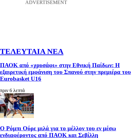
ΤΕΛΕΥΤΑΙΑ ΝΕΑ
ΠΑΟΚ από «χρυσάφι» στην Εθνική Παίδων: Η
εξαιρετική εμφάνιση του Σπανού στην πρεμιέρα του
Eurobasket U16
πριν 6 λεπτά
Ο Ρόμπι Ούρε μιλά για το μέλλον του εν μέσω
ενδιαφέροντος από ΠΑΟΚ και Σεβίλλη