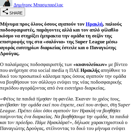
Δημήτρης Μπασμπαρέλας
SHARE
Μήνυμα προς όλους όσους αγαπούν τον
Ηρακλή
, παλιούς
ποδοσφαιριστές, παράγοντες αλλά και τον απλό φίλαθλο
κόσμο να στηρίξει έμπρακτα την ομάδα τη σεζόν της
επιστροφής της στα «σαλόνια» της Super League μέσω
αγοράς εισιτηρίων διαρκείας έστειλε και ο Παναγιώτης
Δρούγας.
Ο παλαίμαχος ποδοσφαιριστής των
«κυανολεύκων»
με βίντεο
που ανήρτησε στα social media η ΠΑΕ
Ηρακλής
απηύθυνε το
δικό του προσωπικό κάλεσμα προς όσους αγαπούν την ομάδα
να βοηθήσουν τον σύλλογο ενόψει της νέας ποδοσφαιρικής
περιόδου αγοράζοντας από ένα εισιτήριο διαρκείας.
«
Φέτος τα παιδιά τίμησαν τη φανέλα. Έκαναν το χρέος τους,
ανέβασαν την ομάδα εκεί που έπρεπε, εκεί που ανήκει, στη Super
League. Πρέπει όλοι όσοι αγαπούν τον Ηρακλή να βοηθήσει
παίρνοντας ένα διαρκείας. Να βοηθήσουμε την ομάδα, τα παιδιά
και τον πρόεδρο. Πάμε Ηρακλάρα!
», δήλωσε χαρακτηριστικά ο
Παναγιώτης Δρούγας, στέλνοντας το δικό του μήνυμα ενόψει