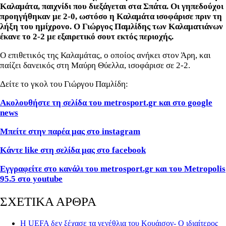
Καλαμάτα, παιχνίδι που διεξάγεται στα Σπάτα. Οι γηπεδούχοι
προηγήθηκαν με 2-0, ωστόσο η Καλαμάτα ισοφάρισε πριν τη
λήξη του ημίχρονο. Ο Γιώργος Παμλίδης των Καλαματιάνων
έκανε το 2-2 με εξαιρετικό σουτ εκτός περιοχής.
Ο επιθετικός της Καλαμάτας, ο οποίος ανήκει στον Άρη, και
παίζει δανεικός στη Μαύρη Θύελλα, ισοφάρισε σε 2-2.
Δείτε το γκολ του Γιώργου Παμλίδη:
Ακολουθήστε τη σελίδα του metrosport.gr και στο google
news
Μπείτε στην παρέα μας στο instagram
Κάντε like στη σελίδα μας στο facebook
Εγγραφείτε στο κανάλι του metrosport.gr και του Metropolis
95.5 στο youtube
ΣΧΕΤΙΚΑ ΑΡΘΡΑ
Η UEFA δεν ξέχασε τα γενέθλια του Κουάισον- Ο ιδιαίτερος