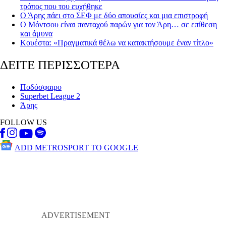
τρόπος που του ευχήθηκε
Ο Άρης πάει στο ΣΕΦ με δύο απουσίες και μια επιστροφή
Ο Μόντσου είναι πανταχού παρών για τον Άρη… σε επίθεση
και άμυνα
Κουέστα: «Πραγματικά θέλω να κατακτήσουμε έναν τίτλο»
ΔΕΙΤΕ ΠΕΡΙΣΣΟΤΕΡΑ
Ποδόσφαιρο
Superbet League 2
Άρης
FOLLOW US
ADD METROSPORT TO GOOGLE