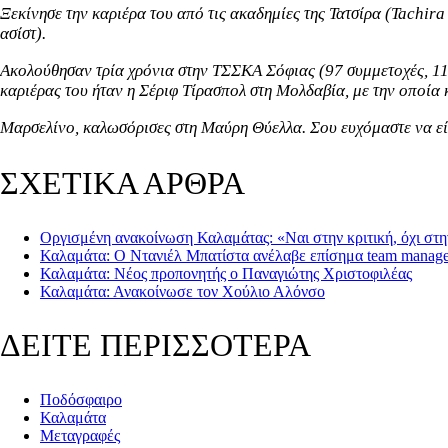
Ξεκίνησε την καριέρα του από τις ακαδημίες της Τατσίρα (Tachir
ασίστ).
Ακολούθησαν τρία χρόνια στην ΤΣΣΚΑ Σόφιας (97 συμμετοχές, 11 
καριέρας του ήταν η Σέριφ Τίρασπολ στη Μολδαβία, με την οποία 
Μαρσελίνο, καλωσόρισες στη Μαύρη Θύελλα. Σου ευχόμαστε να είσα
ΣΧΕΤΙΚΑ ΑΡΘΡΑ
Οργισμένη ανακοίνωση Καλαμάτας: «Ναι στην κριτική, όχι στη
Καλαμάτα: Ο Ντανιέλ Μπατίστα ανέλαβε επίσημα team manage
Καλαμάτα: Νέος προπονητής ο Παναγιώτης Χριστοφιλέας
Καλαμάτα: Ανακοίνωσε τον Χούλιο Αλόνσο
ΔΕΙΤΕ ΠΕΡΙΣΣΟΤΕΡΑ
Ποδόσφαιρο
Καλαμάτα
Μεταγραφές