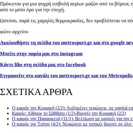
Πρόκειται για μια ψυχρή εισβολή αερίων μαζών από τα βόρεια, 
από το μέσο όρο για την εποχή.
Ωστόσο, παρά τις χαμηλές θερμοκρασίες, δεν προβλέπεται να πέ
φώτο αρχείου
Ακολουθήστε τη σελίδα του metrosport.gr και στο google ne
Μπείτε στην παρέα μας στο instagram
Κάντε like στη σελίδα μας στο facebook
Εγγραφείτε στο κανάλι του metrosport.gr και του Metropolis
ΣΧΕΤΙΚΑ ΑΡΘΡΑ
Ο καιρός την Κυριακή (2/2): Αυξημένες νεφώσεις, σε υψηλά ε
Καιρός: Αίθριος το Σάββατο (1/2)-Βροχές την Κυριακή (2/2)
Ο καιρός την Παρασκευή (31/1): Βελτίωση με υψηλές για την 
Ο καιρός της Τρίτης (4/2): Νεφώσεις με τοπικές βροχές σε όλη