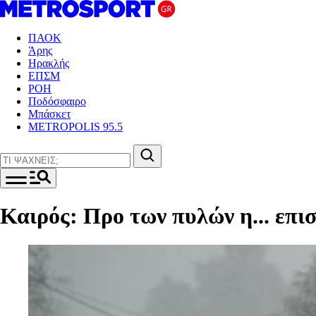
ΠΑΟΚ
Άρης
Ηρακλής
ΕΠΣΜ
ΡΟΗ
Ποδόσφαιρο
Μπάσκετ
METROPOLIS 95.5
Καιρός: Προ των πυλών η... επι