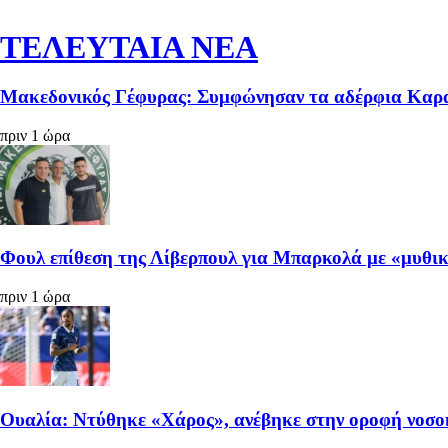
ΤΕΛΕΥΤΑΙΑ ΝΕΑ
Μακεδονικός Γέφυρας: Συμφώνησαν τα αδέρφια Καρ
πριν 1 ώρα
Φουλ επίθεση της Λίβερπουλ για Μπαρκολά με «μυθι
πριν 1 ώρα
Ουαλία: Ντύθηκε «Χάρος», ανέβηκε στην οροφή νοσοκ