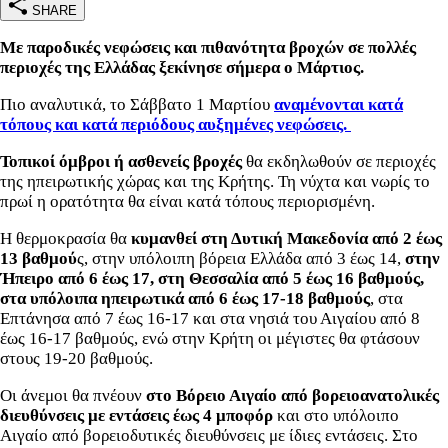
SHARE
Με παροδικές νεφώσεις και πιθανότητα βροχών σε πολλές
περιοχές της Ελλάδας ξεκίνησε σήμερα ο Μάρτιος.
Πιο αναλυτικά, το Σάββατο 1 Μαρτίου
αναμένονται κατά
τόπους και κατά περιόδους αυξημένες νεφώσεις.
Τοπικοί όμβροι ή ασθενείς βροχές
θα εκδηλωθούν σε περιοχές
της ηπειρωτικής χώρας και της Κρήτης. Τη νύχτα και νωρίς το
πρωί η ορατότητα θα είναι κατά τόπους περιορισμένη.
Η θερμοκρασία θα
κυμανθεί στη Δυτική Μακεδονία από 2 έως
13 βαθμού
ς, στην υπόλοιπη βόρεια Ελλάδα από 3 έως 14,
στην
Ήπειρο από 6 έως 17, στη Θεσσαλία από 5 έως 16 βαθμούς,
στα υπόλοιπα ηπειρωτικά από 6 έως 17-18 βαθμούς
, στα
Επτάνησα από 7 έως 16-17 και στα νησιά του Αιγαίου από 8
έως 16-17 βαθμούς, ενώ στην Κρήτη οι μέγιστες θα φτάσουν
στους 19-20 βαθμούς.
Οι άνεμοι θα πνέουν
στο Βόρειο Αιγαίο από βορειοανατολικές
διευθύνσεις με εντάσεις έως 4 μποφόρ
και στο υπόλοιπο
Αιγαίο από βορειοδυτικές διευθύνσεις με ίδιες εντάσεις. Στο