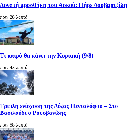
Δυνατή προσθήκη του Ασκού: Πήρε Δουβαρτζίδη
πριν 28 λεπτά
Τι καιρό θα κάνει την Κυριακή (9/8)
πριν 43 λεπτά
Τριπλή ενίσχυση της Δόξας Πενταλόφου – Στο
Βασιλούδι ο Ρουσβανίδης
πριν 58 λεπτά