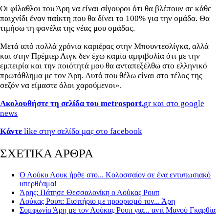
Οι φίλαθλοι του Άρη να είναι σίγουροι ότι θα βλέπουν σε κάθε
παιχνίδι έναν παίκτη που θα δίνει το 100% για την ομάδα. Θα
τιμήσω τη φανέλα της νέας μου ομάδας.
Μετά από πολλά χρόνια καριέρας στην Μπουντεσλίγκα, αλλά
και στην Πρέμιερ Λιγκ δεν έχω καμία αμφιβολία ότι με την
εμπειρία και την ποιότητά μου θα ανταπεξέλθω στο ελληνικό
πρωτάθλημα με τον Άρη. Αυτό που θέλω είναι στο τέλος της
σεζόν να είμαστε όλοι χαρούμενοι».
Ακολουθήστε τη σελίδα του metrosport.
gr και στο google
news
Κάντε
like στην σελίδα μας στο facebook
ΣΧΕΤΙΚΑ ΑΡΘΡΑ
Ο Λούκυ Λουκ ήρθε στο... Κολοσσαίον σε ένα εντυπωσιακό
υπερθέαμα!
Άρης: Πάτησε Θεσσαλονίκη ο Λούκας Ρουπ
Λούκας Ρουπ: Εισιτήριο με προορισμό τον... Άρη
Συμφωνία Άρη με τον Λούκας Ρουπ για... αντί Μανού Γκαρθία