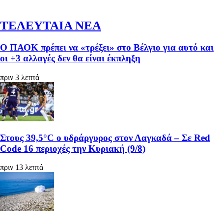
ΤΕΛΕΥΤΑΙΑ ΝΕΑ
Ο ΠΑΟΚ πρέπει να «τρέξει» στο Βέλγιο για αυτό και
οι +3 αλλαγές δεν θα είναι έκπληξη
πριν 3 λεπτά
Στους 39,5°C ο υδράργυρος στον Λαγκαδά – Σε Red
Code 16 περιοχές την Κυριακή (9/8)
πριν 13 λεπτά