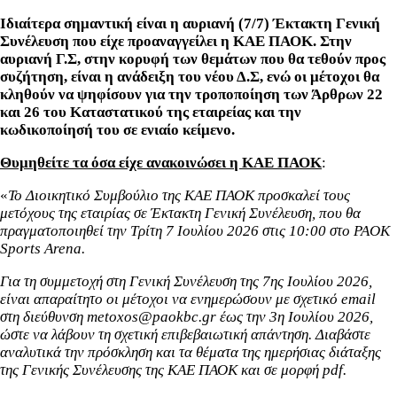
Ιδιαίτερα σημαντική είναι η αυριανή (7/7) Έκτακτη Γενική
Συνέλευση που είχε προαναγγείλει η ΚΑΕ ΠΑΟΚ. Στην
αυριανή Γ.Σ, στην κορυφή των θεμάτων που θα τεθούν προς
συζήτηση, είναι η ανάδειξη του νέου Δ.Σ, ενώ οι μέτοχοι θα
κληθούν να ψηφίσουν για την τροποποίηση των Άρθρων 22
και 26 του Καταστατικού της εταιρείας και την
κωδικοποίησή του σε ενιαίο κείμενο.
Θυμηθείτε τα όσα είχε ανακοινώσει η ΚΑΕ ΠΑΟΚ
:
«
Το Διοικητικό Συμβούλιο της ΚΑΕ ΠΑΟΚ προσκαλεί τους
μετόχους της εταιρίας σε Έκτακτη Γενική Συνέλευση, που θα
πραγματοποιηθεί την Τρίτη 7 Ιουλίου 2026 στις 10:00 στο PAOK
Sports Arena.
Για τη συμμετοχή στη Γενική Συνέλευση της 7ης Ιουλίου 2026,
είναι απαραίτητο οι μέτοχοι να ενημερώσουν με σχετικό email
στη διεύθυνση metoxos@paokbc.gr έως την 3η Ιουλίου 2026,
ώστε να λάβουν τη σχετική επιβεβαιωτική απάντηση. Διαβάστε
αναλυτικά την πρόσκληση και τα θέματα της ημερήσιας διάταξης
της Γενικής Συνέλευσης της ΚΑΕ ΠΑΟΚ και σε μορφή pdf.