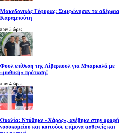
Μακεδονικός Γέφυρας: Συμφώνησαν τα αδέρφια
Καραμπούτη
πριν 3 ώρες
Φουλ επίθεση της Λίβερπουλ για Μπαρκολά με
«μυθική» πρόταση!
πριν 4 ώρες
Ουαλία: Ντύθηκε «Χάρος», ανέβηκε στην οροφή
νοσοκομείου και κοιτούσε επίμονα ασθενείς και