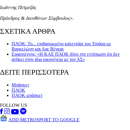
Ιωάννης Πετμεζάς
Πρόεδρος & Διευθύνων Σύμβουλος
».
ΣΧΕΤΙΚΑ ΑΡΘΡΑ
ΠΑΟΚ: Το... επιβαρυμμένο καλεντάρι του Τσιάρα με
Βαρκελώνη και Λας Βέγκας
Ερασιτέχνης: «Η ΚΑΕ ΠΑΟΚ δίνει την εντύπωση ότι δεν
ανήκει στην ίδια οικογένεια με τον ΑΣ»
ΔΕΙΤΕ ΠΕΡΙΣΣΟΤΕΡΑ
Μπάσκετ
ΠΑΟΚ
ΠΑΟΚ μπάσκετ
FOLLOW US
ADD METROSPORT TO GOOGLE