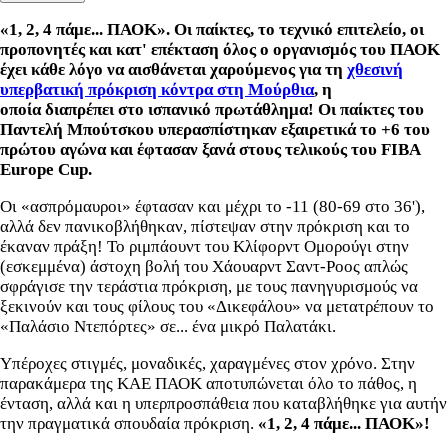
«1, 2, 4 πάμε... ΠΑΟΚ». Οι παίκτες, το τεχνικό επιτελείο, οι
προπονητές και κατ' επέκταση όλος ο οργανισμός του ΠΑΟΚ
έχει κάθε λόγο να αισθάνεται χαρούμενος για τη
χθεσινή
υπερβατική πρόκριση κόντρα στη Μούρθια
, η
οποία διαπρέπει στο ισπανικό πρωτάθλημα! Οι παίκτες του
Παντελή Μπούτσκου υπερασπίστηκαν εξαιρετικά το +6 του
πρώτου αγώνα και έφτασαν ξανά στους τελικούς του FIBA
Europe Cup.
Οι «ασπρόμαυροι» έφτασαν και μέχρι το -11 (80-69 στο 36'),
αλλά δεν πανικοβλήθηκαν, πίστεψαν στην πρόκριση και το
έκαναν πράξη! Το ριμπάουντ του Κλίφορντ Ομορούγι στην
(εσκεμμένα) άστοχη βολή του Χάουαρντ Σαντ-Ροος απλώς
σφράγισε την τεράστια πρόκριση, με τους πανηγυρισμούς να
ξεκινούν και τους φίλους του «Δικεφάλου» να μετατρέπουν το
«Παλάσιο Ντεπόρτες» σε... ένα μικρό Παλατάκι.
Υπέροχες στιγμές, μοναδικές, χαραγμένες στον χρόνο. Στην
παρακάμερα της ΚΑΕ ΠΑΟΚ αποτυπώνεται όλο το πάθος, η
ένταση, αλλά και η υπερπροσπάθεια που καταβλήθηκε για αυτήν
την πραγματικά σπουδαία πρόκριση.
«1, 2, 4 πάμε... ΠΑΟΚ»!