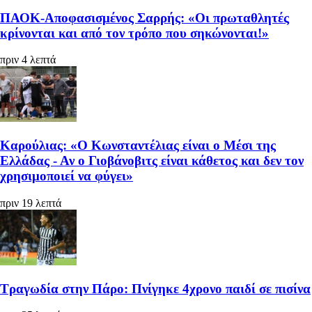
ΠΑΟΚ-Αποφασισμένος Σαρρής: «Οι πρωταθλητές
κρίνονται και από τον τρόπο που σηκώνονται!»
πριν 4 λεπτά
Καρούλιας: «Ο Κωνσταντέλιας είναι ο Μέσι της
Ελλάδας - Αν ο Γιοβάνοβιτς είναι κάθετος και δεν τον
χρησιμοποιεί να φύγει»
πριν 19 λεπτά
Τραγωδία στην Πάρο: Πνίγηκε 4χρονο παιδί σε πισίνα