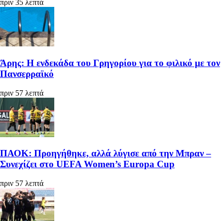
πριν 35 λεπτά
Άρης: Η ενδεκάδα του Γρηγορίου για το φιλικό με τον
Πανσερραϊκό
πριν 57 λεπτά
ΠΑΟΚ: Προηγήθηκε, αλλά λύγισε από την Μπραν –
Συνεχίζει στο UEFA Women’s Europa Cup
πριν 57 λεπτά