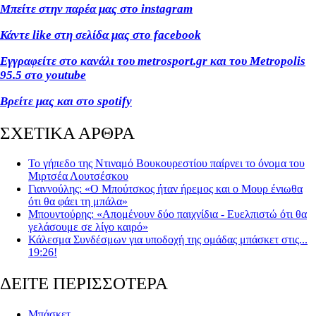
Μπείτε στην παρέα μας στο instagram
Κάντε like στη σελίδα μας στο facebook
Εγγραφείτε στο κανάλι του metrosport.gr και του Metropolis
95.5 στο youtube
Βρείτε μας και στο spotify
ΣΧΕΤΙΚΑ ΑΡΘΡΑ
Το γήπεδο της Ντιναμό Βουκουρεστίου παίρνει το όνομα του
Μιρτσέα Λουτσέσκου
Γιαννούλης: «Ο Μπούτσκος ήταν ήρεμος και ο Μουρ ένιωθα
ότι θα φάει τη μπάλα»
Μπουντούρης: «Απομένουν δύο παιχνίδια - Ευελπιστώ ότι θα
γελάσουμε σε λίγο καιρό»
Κάλεσμα Συνδέσμων για υποδοχή της ομάδας μπάσκετ στις...
19:26!
ΔΕΙΤΕ ΠΕΡΙΣΣΟΤΕΡΑ
Μπάσκετ