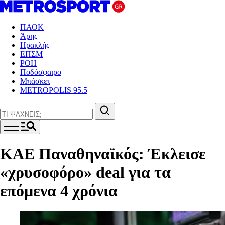
ΠΑΟΚ
Άρης
Ηρακλής
ΕΠΣΜ
ΡΟΗ
Ποδόσφαιρο
Μπάσκετ
METROPOLIS 95.5
ΚΑΕ Παναθηναϊκός: Έκλεισε
«χρυσοφόρο» deal για τα
επόμενα 4 χρόνια