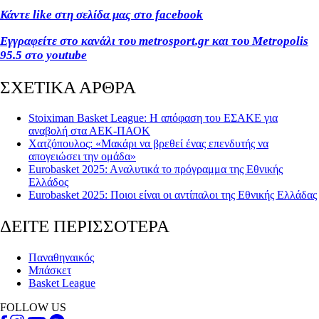
Κάντε like στη σελίδα μας στο facebook
Εγγραφείτε στο κανάλι του metrosport.gr και του Metropolis
95.5 στο youtube
ΣΧΕΤΙΚΑ ΑΡΘΡΑ
Stoiximan Basket League: Η απόφαση του ΕΣΑΚΕ για
αναβολή στα ΑΕΚ-ΠΑΟΚ
Χατζόπουλος: «Μακάρι να βρεθεί ένας επενδυτής να
απογειώσει την ομάδα»
Eurobasket 2025: Aναλυτικά το πρόγραμμα της Εθνικής
Ελλάδος
Eurobasket 2025: Ποιοι είναι οι αντίπαλοι της Εθνικής Ελλάδας
ΔΕΙΤΕ ΠΕΡΙΣΣΟΤΕΡΑ
Παναθηναικός
Μπάσκετ
Basket League
FOLLOW US