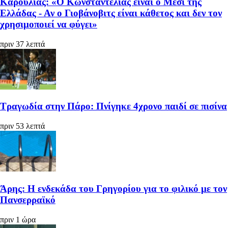
Καρούλιας: «Ο Κωνσταντέλιας είναι ο Μέσι της
Ελλάδας - Αν ο Γιοβάνοβιτς είναι κάθετος και δεν τον
χρησιμοποιεί να φύγει»
πριν 37 λεπτά
Τραγωδία στην Πάρο: Πνίγηκε 4χρονο παιδί σε πισίνα
πριν 53 λεπτά
Άρης: Η ενδεκάδα του Γρηγορίου για το φιλικό με τον
Πανσερραϊκό
πριν 1 ώρα