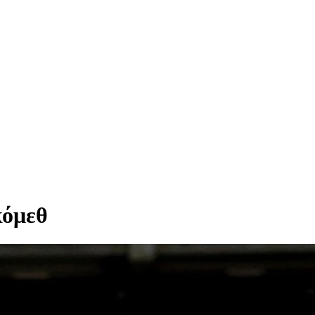
κόμεθ