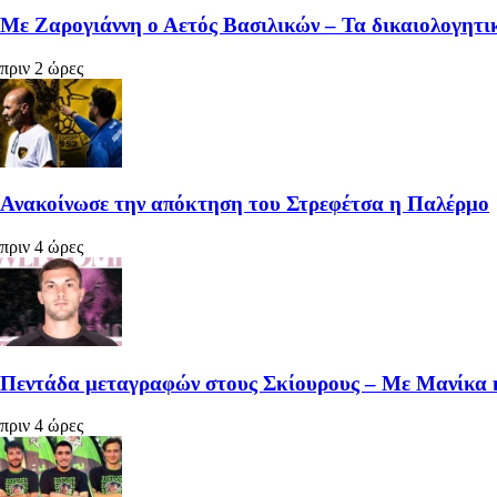
Με Ζαρογιάννη ο Αετός Βασιλικών – Τα δικαιολογητικ
πριν 2 ώρες
Ανακοίνωσε την απόκτηση του Στρεφέτσα η Παλέρμο
πριν 4 ώρες
Πεντάδα μεταγραφών στους Σκίουρους – Με Μανίκα 
πριν 4 ώρες