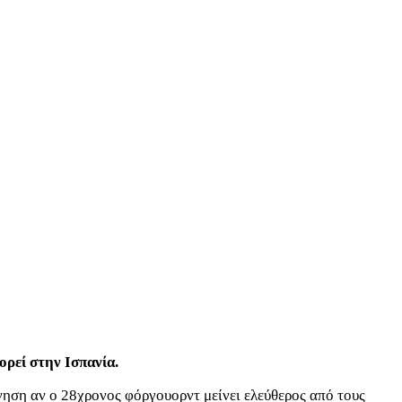
ρεί στην Ισπανία.
νηση αν ο 28χρονος φόργουορντ μείνει ελεύθερος από τους