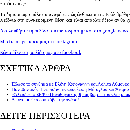
«πράσινους».
Το δημοσίευμα μάλιστα αναφέρει πώς άνθρωποι της Ρεάλ βρέθηκ
Χεζόνια στη συγκεκριμένη θέση και είναι απορίας άξιον αν θα χ
Ακολουθήστε τη σελίδα του metrosport.gr και στο google news
Μπείτε στην παρέα μας στο instagram
Κάντε like στη σελίδα μας στο facebook
ΣΧΕΤΙΚΑ ΑΡΘΡΑ
Έδωσε το σύνθημα με Ελένη Καπογιάννη και Λολίτα Λύμουρα
Παναθηναϊκός: Γνώρισαν την αποθέωση Μήτογλου και Άταμ
«Άλωσε» το ΣΕΦ ο Παναθηναϊκός, θρίαμβος επί του Ολυμπια
Δείπνο με θέα που κόβει την ανάσα!
ΔΕΙΤΕ ΠΕΡΙΣΣΟΤΕΡΑ