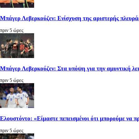
Μπάγερ Λεβερκούζεν: Ενίσχυση της αριστερής πλευρά
πριν 5 ώρες
Μπάγερ Λεβερκούζεν: Στα υπόψη για την αμυντική λε
πριν 5 ώρες
Ελουστόντο: «Είμαστε πεπεισμένοι ότι μπορούμε να 
πριν 5 ώρες