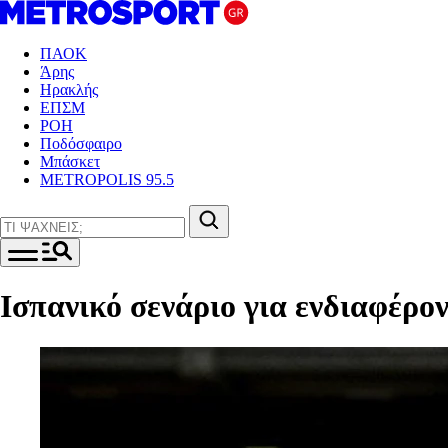
ΠΑΟΚ
Άρης
Ηρακλής
ΕΠΣΜ
ΡΟΗ
Ποδόσφαιρο
Μπάσκετ
METROPOLIS 95.5
Ισπανικό σενάριο για ενδιαφέρο