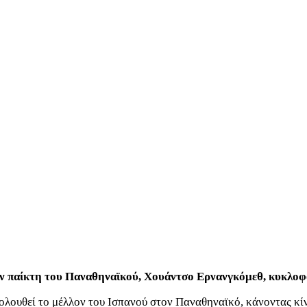
ον παίκτη του Παναθηναϊκού, Χουάντσο Ερνανγκόμεθ, κυκλοφο
κολουθεί το μέλλον του Ισπανού στον Παναθηναϊκό, κάνοντας κί