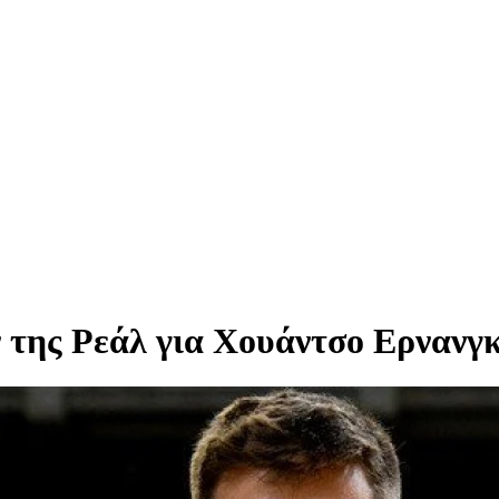
ν της Ρεάλ για Χουάντσο Ερνανγ