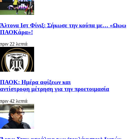
Άλτονα Ιστ Φίνιξ: Σήκωσε την κούπα με… «Ωωω
ΠΑΟΚάρα»!
πριν 22 λεπτά
ΠΑΟΚ: Ημέρα αφίξεων και
αντίστροφη μέτρηση για την προετοιμασία
πριν 42 λεπτά