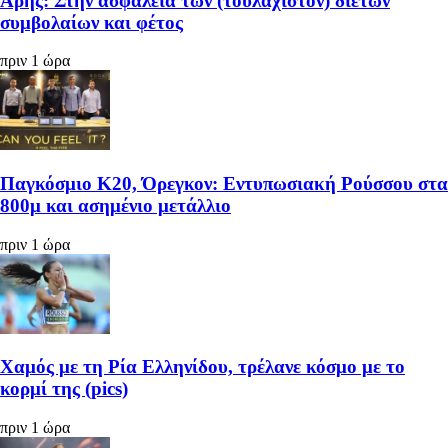
Άρης: Στην ασφάλεια των (τουλάχιστον) διετών
συμβολαίων και φέτος
πριν 1 ώρα
Παγκόσμιο Κ20, Όρεγκον: Εντυπωσιακή Ρούσσου στα
800μ και ασημένιο μετάλλιο
πριν 1 ώρα
Χαμός με τη Ρία Ελληνίδου, τρέλανε κόσμο με το
κορμί της (pics)
πριν 1 ώρα