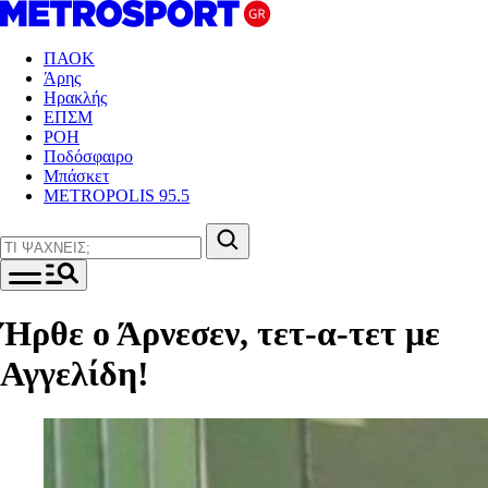
ΠΑΟΚ
Άρης
Ηρακλής
ΕΠΣΜ
ΡΟΗ
Ποδόσφαιρο
Μπάσκετ
METROPOLIS 95.5
Ήρθε ο Άρνεσεν, τετ-α-τετ με
Αγγελίδη!