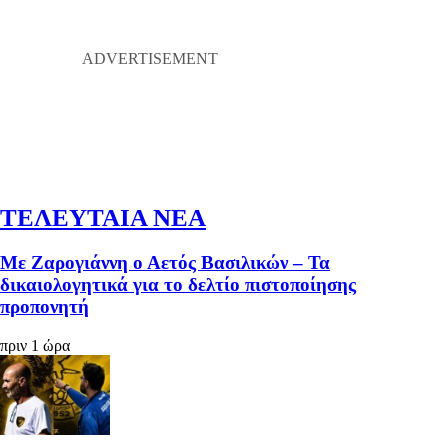
ΤΕΛΕΥΤΑΙΑ ΝΕΑ
Με Ζαρογιάννη ο Αετός Βασιλικών – Τα
δικαιολογητικά για το δελτίο πιστοποίησης
προπονητή
πριν 1 ώρα