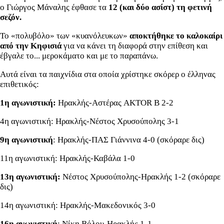
ο Γιώργος Μάναλης έφθασε τα
12 (και δύο ασίστ) τη φετινή
σεζόν.
Το «πολυβόλο» των «κυανόλευκων»
αποκτήθηκε το καλοκαίρι
από την Κηφισιά
για να κάνει τη διαφορά στην επίθεση και
έβγαλε το... μεροκάματο και με το παραπάνω.
Αυτά είναι τα παιχνίδια στα οποία χρίστηκε σκόρερ ο έλληνας
επιθετικός:
1η αγωνιστική:
Ηρακλής-Αστέρας AKTOR B 2-2
4η αγωνιστική: Ηρακλής-Νέστος Χρυσούπολης 3-1
9η αγωνιστική
: Ηρακλής-ΠΑΣ Γιάννινα 4-0 (σκόραρε δις)
11η αγωνιστική: Ηρακλής-Καβάλα 1-0
13η αγωνιστική:
Νέστος Χρυσούπολης-Ηρακλής 1-2 (σκόραρε
δις)
14η αγωνιστική: Ηρακλής-Μακεδονικός 3-0
16η αγωνιστική
: Νίκη Βόλου-Ηρακλής 1-1