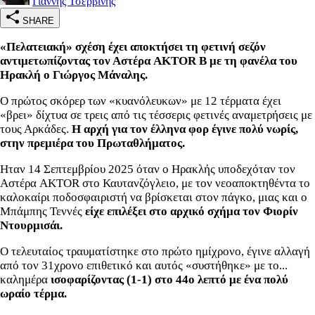
Γιάννης Τσερβίνης
SHARE
«Πελατειακή» σχέση έχει αποκτήσει τη φετινή σεζόν
αντιμετωπίζοντας τον Αστέρα AKTOR B με τη φανέλα του
Ηρακλή ο Γιώργος Μάναλης.
Ο πρώτος σκόρερ των «κυανόλευκων» με 12 τέρματα έχει
«βρει» δίχτυα σε τρεις από τις τέσσερις φετινές αναμετρήσεις με
τους Αρκάδες.
Η αρχή για τον έλληνα φορ έγινε πολύ νωρίς,
στην πρεμιέρα του Πρωταθλήματος.
Ηταν 14 Σεπτεμβρίου 2025 όταν ο Ηρακλής υποδεχόταν τον
Αστέρα AKTOR στο Καυτανζόγλειο, με τον νεοαποκτηθέντα το
καλοκαίρι ποδοσφαιριστή να βρίσκεται στον πάγκο, μιας και ο
Μπάμπης Τεννές
είχε επιλέξει στο αρχικό σχήμα τον Φιορίν
Ντουρμισάι.
Ο τελευταίος τραυματίστηκε στο πρώτο ημίχρονο, έγινε αλλαγή
από τον 31χρονο επιθετικό και αυτός «συστήθηκε» με το...
καλημέρα
ισοφαρίζοντας (1-1) στο 44ο λεπτό με ένα πολύ
ωραίο τέρμα.