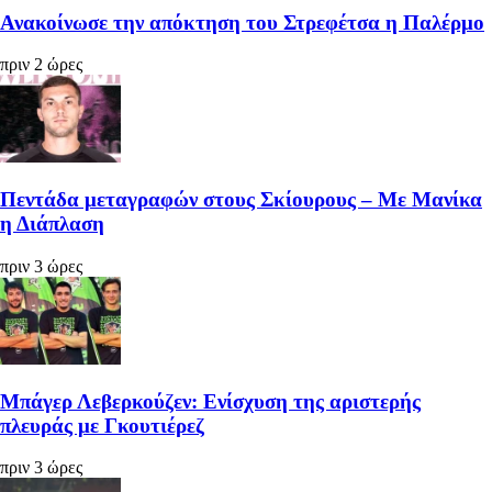
Ανακοίνωσε την απόκτηση του Στρεφέτσα η Παλέρμο
πριν 2 ώρες
Πεντάδα μεταγραφών στους Σκίουρους – Με Μανίκα
η Διάπλαση
πριν 3 ώρες
Μπάγερ Λεβερκούζεν: Ενίσχυση της αριστερής
πλευράς με Γκουτιέρεζ
πριν 3 ώρες