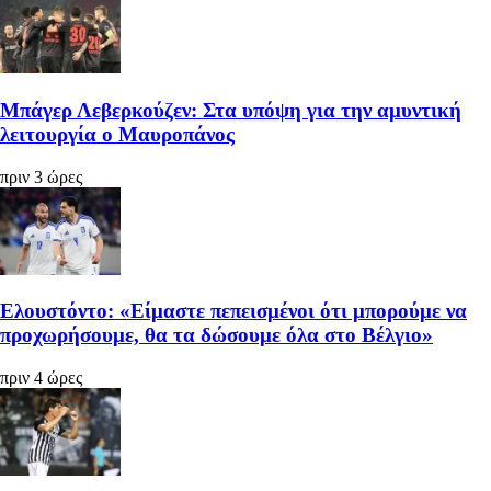
Μπάγερ Λεβερκούζεν: Στα υπόψη για την αμυντική
λειτουργία ο Μαυροπάνος
πριν 3 ώρες
Ελουστόντο: «Είμαστε πεπεισμένοι ότι μπορούμε να
προχωρήσουμε, θα τα δώσουμε όλα στο Βέλγιο»
πριν 4 ώρες