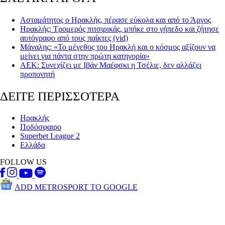
Ασταμάτητος ο Ηρακλής, πέρασε εύκολα και από το Άργος
Ηρακλής: Τρομερός πιτσιρικάς, μπήκε στο γήπεδο και ζήτησε
αυτόγραφο από τους παίκτες (vid)
Μάναλης: «Το μέγεθος του Ηρακλή και ο κόσμος αξίζουν να
μείνει για πάντα στην πρώτη κατηγορία»
ΑΕΚ: Συνεχίζει με Ιβάν Μαέφσκι η Τσέλιε, δεν αλλάζει
προπονητή
ΔΕΙΤΕ ΠΕΡΙΣΣΟΤΕΡΑ
Ηρακλής
Ποδόσφαιρο
Superbet League 2
Ελλάδα
FOLLOW US
ADD METROSPORT TO GOOGLE