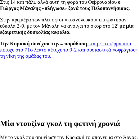
Στις 14 και πάλι, αλλά αυτή τη φορά του Φεβρουαρίου
ο
Γιώργος Μάναλης «πλήγωσε» ξανά τους Πελοποννήσιους.
Στην πρεμιέρα των πλέι οφ οι «κυανόλευκοι» επικράτησαν
εύκολα 2-0, με τον Μάναλη να ανοίγει το σκορ στο 12'
με μία
εξαιρετικής δυσκολίας κεφαλιά.
Την Κυριακή συνέχισε την... παράδοση
και με το τέρμα που
πέτυχε στο 71ο λεπτό πέτυχε το 0-2 και ουσιαστικά «σφράγισε»
τη νίκη της ομάδας του.
Μία ντουζίνα γκολ τη φετινή χρονιά
Με το γκολ που σημείωσε την Κυριακή το απόγευμα στο Άργος,