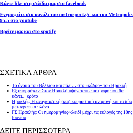
Κάντε like στη σελίδα μας στο facebook
Εγγραφείτε στο κανάλι του metrosport.gr και του Metropolis
95.5 στο youtube
Βρείτε μας και στο spotify
ΣΧΕΤΙΚΑ ΑΡΘΡΑ
Το όνομα του Βέλλιου και πάλι… στο «κάδρο» του Ηρακλή
Εξ απορρήτων: Στον Ηρακλή «ψήνεται» επιστροφή που θα
κάνει... κρότο
Ηρακλής: Η αναγκαστική (και) κουραστική αναμονή και τα δύο
μεταγραφικά πλάνα
ΓΣ Ηρακλής: Οι ημερομηνίες-κλειδί μέχρι τις εκλογές της 18ης
Ιουνίου
ΔΕΙΤΕ ΠΕΡΙΣΣΟΤΕΡΑ