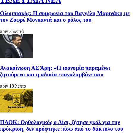
ΤΕΛΕΥΤΑΙΑ ΝΕΑ
Ολυμπιακός: Η συμφωνία του Βαγγέλη Μαρινάκη με
τον Ζοφρέ Μονκαντά και ο ρόλος του
πριν 3 λεπτά
Ανακοίνωση ΑΣ Άρη: «Η ισονομία παραμένει
ζητούμενο και η αδικία επαναλαμβάνεται»
πριν 18 λεπτά
ΠΑΟΚ: Ορθολογικός ο Λίσι, ζήτησε γκολ για την
πρόκριση, δεν κρύφτηκε πίσω από το δάκτυλο του