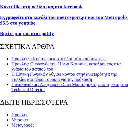
Κάντε like στη σελίδα μας στο facebook
Εγγραφείτε στο κανάλι του metrosport.gr και του Metropolis
95.5 στο youtube
Βρείτε μας και στο spotify
ΣΧΕΤΙΚΑ ΑΡΘΡΑ
Ηρακλής: «Κούμπωσε» στη θέση «1» και συνεχίζει
Ηρακλής: Ο εγγονός του Ήρωα Κατσάνη, καταδρομέας στα
χνάρια του παππού του
Η Εθνική Γυναικών λύγισε κόντρα στην ανωτερότητα της
Γαλλίας και τώρα Τουρκία για την πρόκριση
Παναθηναϊκός: Αποχωρεί ο Σάνι Μπετσίροβιτς από τη θέση του
Technical Director
ΔΕΙΤΕ ΠΕΡΙΣΣΟΤΕΡΑ
Ηρακλής
Μπάσκετ
Μεταγραφές