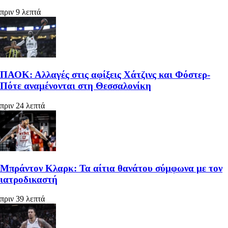
πριν 9 λεπτά
ΠΑΟΚ: Αλλαγές στις αφίξεις Χάτζινς και Φόστερ-
Πότε αναμένονται στη Θεσσαλονίκη
πριν 24 λεπτά
Μπράντον Κλαρκ: Τα αίτια θανάτου σύμφωνα με τον
ιατροδικαστή
πριν 39 λεπτά