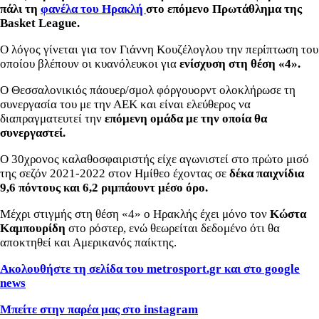
πάλι τη
φανέλα του Ηρακλή
στο επόμενο Πρωτάθλημα της
Basket League.
Ο λόγος γίνεται για τον Γιάννη Κουζέλογλου την περίπτωση του
οποίου βλέπουν οι κυανόλευκοι για
ενίσχυση στη θέση «4».
Ο Θεσσαλονικιός πάουερ/σμολ φόργουορντ ολοκλήρωσε τη
συνεργασία του με την ΑΕΚ και είναι ελεύθερος να
διαπραγματευτεί την
επόμενη ομάδα με την οποία θα
συνεργαστεί.
Ο 30χρονος καλαθοσφαιριστής είχε αγωνιστεί στο πρώτο μισό
της σεζόν 2021-2022 στον Ημίθεο έχοντας σε
δέκα παιχνίδια
9,6 πόντους και 6,2 ριμπάουντ μέσο όρο.
Μέχρι στιγμής στη θέση «4» ο Ηρακλής έχει μόνο τον
Κώστα
Καμπουρίδη
στο ρόστερ, ενώ θεωρείται δεδομένο ότι θα
αποκτηθεί και Αμερικανός παίκτης.
Ακολουθήστε τη σελίδα του metrosport.gr και στο google
news
Μπείτε στην παρέα μας στο instagram