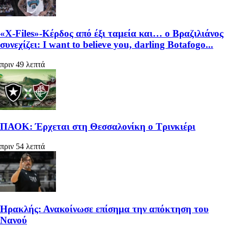
«X-Files»-Κέρδος από έξι ταμεία και… ο Βραζιλιάνος
συνεχίζει: I want to believe you, darling Botafogo...
πριν 49 λεπτά
ΠΑΟΚ: Έρχεται στη Θεσσαλονίκη ο Τρινκιέρι
πριν 54 λεπτά
Ηρακλής: Ανακοίνωσε επίσημα την απόκτηση του
Νανού