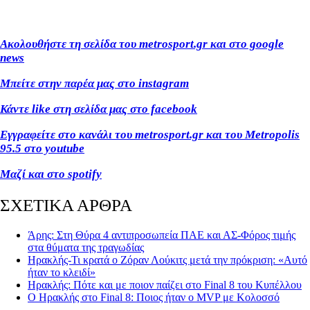
Ακολουθήστε τη σελίδα του metrosport
.gr
και στο google
news
Μπείτε στην παρέα μας στο instagram
Κάντε like
στη σελίδα μας στο facebook
Εγγραφείτε στο κανάλι του metrosport
.gr
και του Metropolis
95.5 στο youtube
Μαζί και στο spotify
ΣΧΕΤΙΚΑ ΑΡΘΡΑ
Άρης: Στη Θύρα 4 αντιπροσωπεία ΠΑΕ και ΑΣ-Φόρος τιμής
στα θύματα της τραγωδίας
Ηρακλής-Τι κρατά ο Ζόραν Λούκιτς μετά την πρόκριση: «Αυτό
ήταν το κλειδί»
Ηρακλής: Πότε και με ποιον παίζει στο Final 8 του Κυπέλλου
Ο Ηρακλής στο Final 8: Ποιος ήταν ο MVP με Κολοσσό