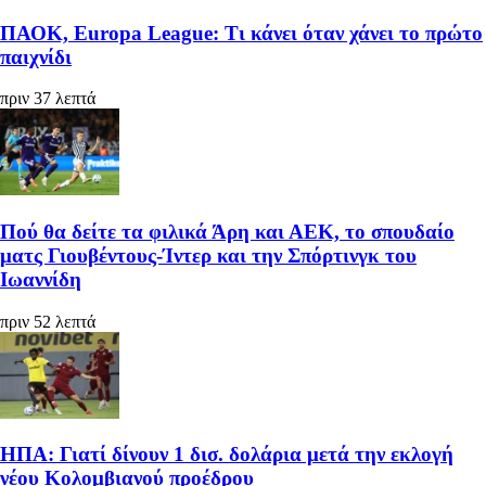
ΠΑΟΚ, Europa League: Τι κάνει όταν χάνει το πρώτο
παιχνίδι
πριν 37 λεπτά
Πού θα δείτε τα φιλικά Άρη και ΑΕΚ, το σπουδαίο
ματς Γιουβέντους-Ίντερ και την Σπόρτινγκ του
Ιωαννίδη
πριν 52 λεπτά
ΗΠΑ: Γιατί δίνουν 1 δισ. δολάρια μετά την εκλογή
νέου Κολομβιανού προέδρου