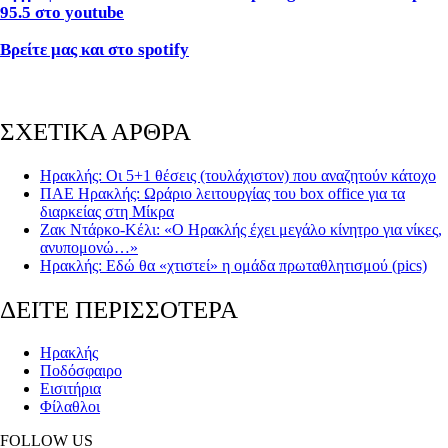
95.5 στο youtube
Βρείτε μας και στο spotify
ΣΧΕΤΙΚΑ ΑΡΘΡΑ
Ηρακλής: Οι 5+1 θέσεις (τουλάχιστον) που αναζητούν κάτοχο
ΠΑΕ Ηρακλής: Ωράριο λειτουργίας του box office για τα
διαρκείας στη Μίκρα
Ζακ Ντάρκο-Κέλι: «Ο Ηρακλής έχει μεγάλο κίνητρο για νίκες,
ανυπομονώ…»
Ηρακλής: Εδώ θα «χτιστεί» η ομάδα πρωταθλητισμού (pics)
ΔΕΙΤΕ ΠΕΡΙΣΣΟΤΕΡΑ
Ηρακλής
Ποδόσφαιρο
Εισιτήρια
Φίλαθλοι
FOLLOW US