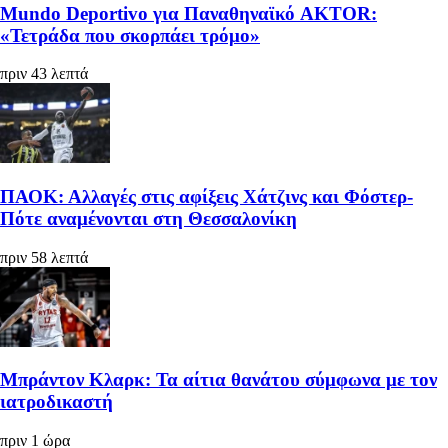
Mundo Deportivo για Παναθηναϊκό AKTOR:
«Τετράδα που σκορπάει τρόμο»
πριν 43 λεπτά
ΠΑΟΚ: Αλλαγές στις αφίξεις Χάτζινς και Φόστερ-
Πότε αναμένονται στη Θεσσαλονίκη
πριν 58 λεπτά
Μπράντον Κλαρκ: Τα αίτια θανάτου σύμφωνα με τον
ιατροδικαστή
πριν 1 ώρα