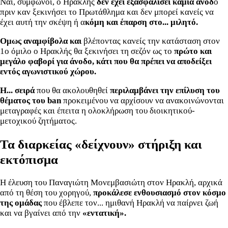
Ναι, σύμφωνοι, ο Ηρακλής
δεν έχει εξασφαλίσει καμία άνοδ
ο
πριν καν ξεκινήσει το Πρωτάθλημα και δεν μπορεί κανείς να
έχει αυτή την σκέψη ή α
κόμη και έπαρση στο... μιλητό.
Ομως αναμφίβολα και
βλέποντας κανείς την κατάσταση στον
1ο όμιλο ο Ηρακλής θα ξεκινήσει τη σεζόν ως το
πρώτο και
μεγάλο φαβορί για άνοδο, κάτι που θα πρέπει να αποδείξει
εντός αγωνιστικού χώρου.
Η... σειρά
που θα ακολουθηθεί
περιλαμβάνει την επίλυση του
θέματος του ban
προκειμένου να αρχίσουν να ανακοινώνονται
μεταγραφές και έπειτα η ολοκλήρωση του διοικητικού-
μετοχικού ζητήματος.
Τα διαρκείας «δείχνουν» στήριξη και
εκτόπισμα
Η έλευση του Παναγιώτη Μονεμβασιώτη στον Ηρακλή, αρχικά
από τη θέση του χορηγού,
προκάλεσε ενθουσιασμό στον κόσμο
της ομάδας
που έβλεπε τον... ημιθανή Ηρακλή να παίρνει ζωή
και να βγαίνει από την
«εντατική».