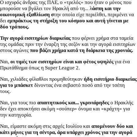
Ο ισχυρός άνδρας της ΠΑΕ, ο «τρελός» που ήταν ο μόνος που
μπορούσε να βγάλει τον Ηρακλή από τη... λ
άσπη και την
οικονομική εξαθλίωση σ
την οποία είχε περιέλθει, περιμένει να
δει
εμπράκτως τη στήριξη του κόσμου και αυτή γίνεται με
δύο τρόπους.
Την αγορά εισιτηρίων διαρκείας
που φέρνει χρήμα στα ταμεία
της ομάδας πριν την έναρξη της σεζόν και την αγορά εισιτηρίων
στους αγώνες
που βάζει χρήμα κατά τη διάρκεια της χρονιάς.
Ναι,
οι τιμές των εισιτηρίων είναι και φέτος υψηλές
για ένα
Πρωτάθλημα όπως η Super League 2.
Ναι, χιλιάδες φίλαθλοι προμηθεύτηκαν
ήδη εισιτήριο διαρκείας
για το μπάσκετ
δίνοντας ένα σεβαστό ποσό από την τσέπη
τους.
Ναι, για τους πιο
απαιτητικούς και... γκρινιάρηδες
ο Ηρακλής
δεν έχει αποκτήσει ακόμη «σούπερ» όνομα και «κράχτη» για
την κατηγορία.
Ναι, είμαστε ακόμη στις αρχές Ιουλίου και
απομένουν δύο και
κάτι μήνες για τη σέντρα, άρα υπάρχει χρόνος για την αγορά