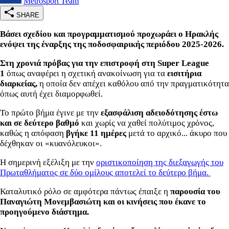
Metrosport Team
SHARE
Βάσει σχεδίου και προγραμματισμού προχωράει ο Ηρακλής
ενόψει της έναρξης της ποδοσφαιρικής περιόδου 2025-2026.
Στη χρονιά πρόβας για την επιστροφή στη Super League
1
όπως αναφέρει η σχετική ανακοίνωση για τα
εισιτήρια
διαρκείας,
η οποία δεν απέχει καθόλου από την πραγματικότητα
όπως αυτή έχει διαμορφωθεί.
Το πρώτο βήμα έγινε με την
εξασφάλιση αδειοδότησης έστω
και σε δεύτερο βαθμό
και χωρίς να χαθεί πολύτιμος χρόνος,
καθώς η απόφαση
βγήκε 11 ημέρες
μετά το αρχικό... άκυρο που
δέχθηκαν οι «κυανόλευκοι».
Η σημερινή εξέλιξη με την
οριστικοποίηση της διεξαγωγής του
Πρωταθλήματος σε δύο ομίλους αποτελεί το δεύτερο βήμα.
Καταλυτικό ρόλο σε αμφότερα πάντως έπαιξε η
παρουσία του
Παναγιώτη Μονεμβασιώτη και οι κινήσεις που έκανε το
προηγούμενο διάστημα.