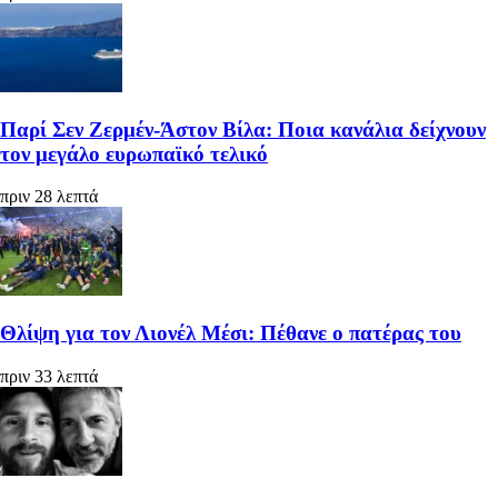
Παρί Σεν Ζερμέν-Άστον Βίλα: Ποια κανάλια δείχνουν
τον μεγάλο ευρωπαϊκό τελικό
πριν 28 λεπτά
Θλίψη για τον Λιονέλ Μέσι: Πέθανε ο πατέρας του
πριν 33 λεπτά