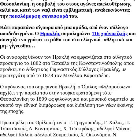
Θεσσαλονίκη, η συμβολή του στους αγώνες απελευθέρωσης
αλλά και κατά των ναζί είναι εμβληματική, αναδεικνύοντας
την
ποικιλόμορφη συνεισφορά
του.
Κάτι παραπάνω σίγουρα από μια ομάδα, από έναν σύλλογο
αποδεδειγμένα. Ο
Ηρακλής
συμπληρώνει
116 χρόνια ζωής
και
συνεχίζει να γράφει το μύθο του στο ελληνικό -αθλητικό και
μη- γίγνεσθαι…
Οι αναφορές θέλουν τον Ηρακλή να εμφανίζεται στο αθλητικό
προσκήνιο το 1882 στα Ταταύλα της Κωνσταντινούπολης όπου
προέκυψε ο Αθλητικός Γυμναστικός Σύλλογος Ηρακλής, με
πρωτεργάτη από το 1878 τον Μενέλαο Καροτσιέρη.
Ο πρόγονος του σημερινού Ηρακλή, ο Όμιλος «Φιλομούσων»
αρχίζει την πορεία του στην τουρκοκρατούμενη τότε
Θεσσαλονίκη το 1899 ως φιλολογικό και μουσικό σωματείο με
σκοπό την εθνική διαμόρφωση και διάπλαση των νέων εκείνης
της εποχής.
Πρώτα μέλη του Ομίλου ήταν οι Γ. Γρηγοριάδης, Γ. Χάλας, Π.
Τσιατσιαπάς, Δ. Κοντορέπας, Χ. Τσακιράκης, αδελφοί Μάνου,
αδελφοί Καλού, αδελφοί Ζουμετίκου, Χ. Οικονόμου, Ν.