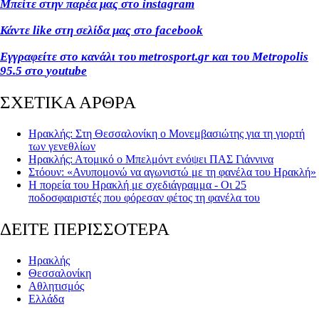
Μπείτε στην παρέα μας στο
instagram
Κάντε
like
στη σελίδα μας στο
facebook
Εγγραφείτε στο κανάλι του
metrosport
.
gr
και του
Metropolis
95.5 στο
youtube
ΣΧΕΤΙΚΑ ΑΡΘΡΑ
Ηρακλής: Στη Θεσσαλονίκη ο Μονεμβασιώτης για τη γιορτή
των γενεθλίων
Ηρακλής: Ατομικό ο Μπελμόντ ενόψει ΠΑΣ Γιάννινα
Στόουν: «Ανυπομονώ να αγωνιστώ με τη φανέλα του Ηρακλή»
Η πορεία του Ηρακλή με σχεδιάγραμμα - Οι 25
ποδοσφαιριστές που φόρεσαν φέτος τη φανέλα του
ΔΕΙΤΕ ΠΕΡΙΣΣΟΤΕΡΑ
Ηρακλής
Θεσσαλονίκη
Αθλητισμός
Ελλάδα