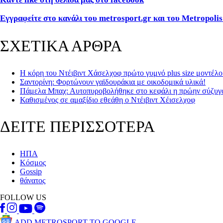
Εγγραφείτε στο κανάλι του metrosport.gr και του Metropolis
ΣΧΕΤΙΚΑ ΑΡΘΡΑ
Η κόρη του Ντέιβιντ Χάσελχοφ πρώτο γυμνό plus size μοντέλο
Σαντορίνη: Φορτώνουν γαϊδουράκια με οικοδομικά υλικά!
Πάμελα Μπαχ: Αυτοπυροβολήθηκε στο κεφάλι η πρώην σύζυγο
Καθισμένος σε αμαξίδιο εθεάθη ο Ντέιβιντ Χέισελχοφ
ΔΕΙΤΕ ΠΕΡΙΣΣΟΤΕΡΑ
ΗΠΑ
Κόσμος
Gossip
θάνατος
FOLLOW US
ADD METROSPORT TO GOOGLE