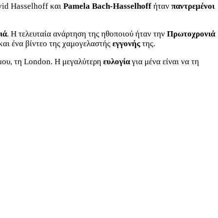
vid Hasselhoff και
Pamela Bach-Hasselhoff
ήταν
παντρεμένοι
ιά
.
Η τελευταία ανάρτηση της ηθοποιού ήταν την
Πρωτοχρονιά
και ένα βίντεο της χαμογελαστής
εγγονής
της.
 μου, τη London. Η μεγαλύτερη
ευλογία
για μένα είναι να τη