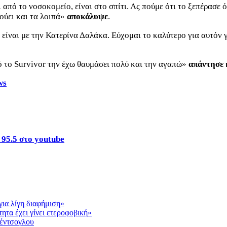
ι από το νοσοκομείο, είναι στο σπίτι. Ας πούμε ότι το ξεπέρασε
κούει και τα λοιπά»
αποκάλυψε
.
 είναι με την Κατερίνα Δαλάκα. Εύχομαι το καλύτερο για αυτόν 
πό το Survivor την έχω θαυμάσει πολύ και την αγαπώ»
απάντησε 
ws
 95.5 στο youtube
ια λίγη διαφήμιση»
ητα έχει γίνει ετεροφοβική»
κέντσογλου