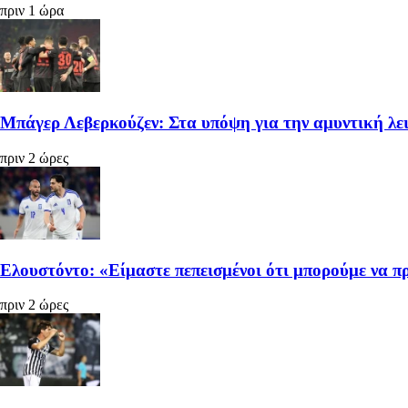
πριν 1 ώρα
Μπάγερ Λεβερκούζεν: Στα υπόψη για την αμυντική λε
πριν 2 ώρες
Ελουστόντο: «Είμαστε πεπεισμένοι ότι μπορούμε να 
πριν 2 ώρες