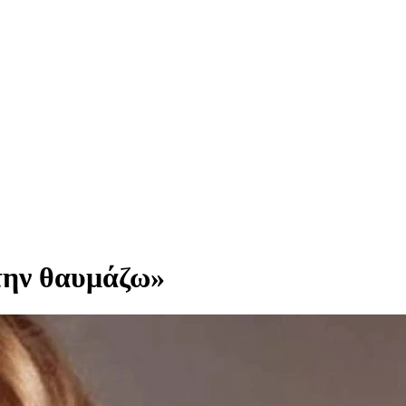
 την θαυμάζω»