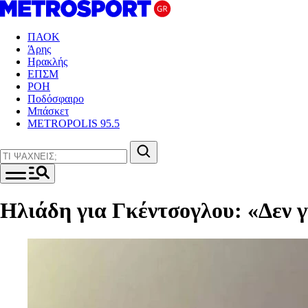
ΠΑΟΚ
Άρης
Ηρακλής
ΕΠΣΜ
ΡΟΗ
Ποδόσφαιρο
Μπάσκετ
METROPOLIS 95.5
Ηλιάδη για Γκέντσογλου: «Δεν γ