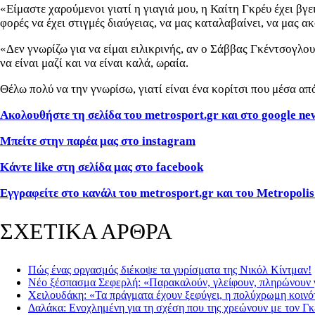
«Είμαστε χαρούμενοι γιατί η γιαγιά μου, η Καίτη Γκρέυ έχει βγε
φορές να έχει στιγμές διαύγειας, να μας καταλαβαίνει, να μας α
«Δεν γνωρίζω για να είμαι ειλικρινής, αν ο Σάββας Γκέντσογλου
να είναι μαζί και να είναι καλά, ωραία.
Θέλω πολύ να την γνωρίσω, γιατί είναι ένα κορίτσι που μέσα α
Ακολουθήστε τη σελίδα του metrosport.gr και στο google ne
Μπείτε στην παρέα μας στο instagram
Κάντε like στη σελίδα μας στο facebook
Εγγραφείτε στο κανάλι του metrosport.gr και του Metropolis
ΣΧΕΤΙΚΑ ΑΡΘΡΑ
Πώς ένας οργασμός διέκοψε τα γυρίσματα της Νικόλ Κίντμαν!
Νέο ξέσπασμα Σεφερλή: «Παρακαλoύν, γλείφουν, πληρώνουν γ
Χειλουδάκη: «Τα πράγματα έχουν ξεφύγει, η πολύχρωμη κοινότ
Δαλάκα: Ενοχλημένη για τη σχέση που της χρεώνουν με τον Γ