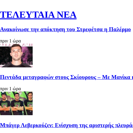
ΤΕΛΕΥΤΑΙΑ ΝΕΑ
Ανακοίνωσε την απόκτηση του Στρεφέτσα η Παλέρμο
πριν 1 ώρα
Πεντάδα μεταγραφών στους Σκίουρους – Με Μανίκα 
πριν 1 ώρα
Μπάγερ Λεβερκούζεν: Ενίσχυση της αριστερής πλευρά