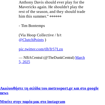
Anthony Davis should ever play for the
Mavericks again. He shouldn't play the
rest of the season, and they should trade
him this summer.” 👀👀👀
- Tim Bontemps
(Via Hoop Collective / h/t
@ClutchPoints
)
pic.twitter.com/tlhTr57Lzn
— NBACentral (@TheDunkCentral)
March
5, 2025
Ακολουθήστε τη σελίδα του
metrosport
.
gr
και στο
google
news
Μπείτε στην παρέα μας στο
instagram