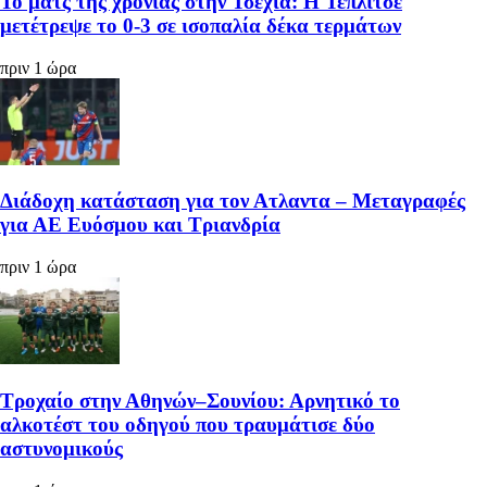
Το ματς της χρονιάς στην Τσεχία: Η Τέπλιτσε
μετέτρεψε το 0-3 σε ισοπαλία δέκα τερμάτων
πριν 1 ώρα
Διάδοχη κατάσταση για τον Ατλαντα – Μεταγραφές
για ΑΕ Ευόσμου και Τριανδρία
πριν 1 ώρα
Τροχαίο στην Αθηνών–Σουνίου: Αρνητικό το
αλκοτέστ του οδηγού που τραυμάτισε δύο
αστυνομικούς