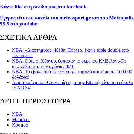
Κάντε
like
στη σελίδα μας στο
facebook
Εγγραφείτε στο κανάλι του metrosport.gr και του Metropolis
95.5 στο youtube
ΣΧΕΤΙΚΑ ΑΡΘΡΑ
NBA: «Διαστημικός» Κέβιν Πόρτερ, έκανε triple-double από
τον πάγκο!
NBA: Ούτε οι Χόρνετς έσπασαν το σερί του Κλίβελαντ-Τα
αποτελέσματα των αγώνων (8/3)
NBA: Το έβαλε από το κέντρο με ταμπλό και κέρδισε 100.000
δολάρια!
Αντετοκούνμπο: «Όταν παίζεις με την Εθνική, είναι πιο εύκολο
το NBA»
ΔΕΙΤΕ ΠΕΡΙΣΣΟΤΕΡΑ
NBA
Μπάσκετ
Κόσμος