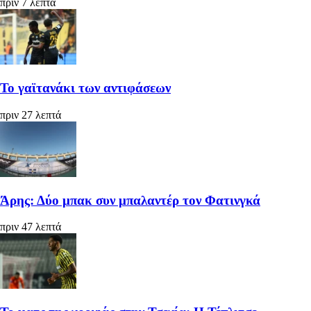
πριν 7 λεπτά
Το γαϊτανάκι των αντιφάσεων
πριν 27 λεπτά
Άρης: Δύο μπακ συν μπαλαντέρ τον Φατινγκά
πριν 47 λεπτά