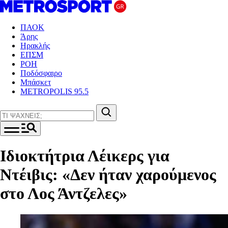
ΠΑΟΚ
Άρης
Ηρακλής
ΕΠΣΜ
ΡΟΗ
Ποδόσφαιρο
Μπάσκετ
METROPOLIS 95.5
Ιδιοκτήτρια Λέικερς για
Ντέιβις: «Δεν ήταν χαρούμενος
στο Λος Άντζελες»