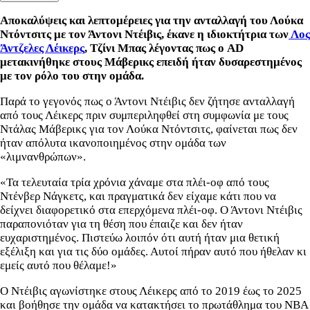
Αποκαλύψεις και λεπτομέρειες για την ανταλλαγή του Λούκα
Ντόντσιτς με τον Άντονι Ντέιβις, έκανε η ιδιοκτήτρια των
Λος
Άντζελες Λέικερς
, Τζίνι Μπας λέγοντας πως ο AD
μετακινήθηκε στους Μάβερικς επειδή ήταν δυσαρεστημένος
με τον ρόλο του στην ομάδα.
Παρά το γεγονός πως ο Άντονι Ντέιβις δεν ζήτησε ανταλλαγή
από τους Λέικερς πριν συμπεριληφθεί στη συμφωνία με τους
Ντάλας Μάβερικς για τον Λούκα Ντόντσιτς, φαίνεται πως δεν
ήταν απόλυτα ικανοποιημένος στην ομάδα των
«λιμνανθρώπων».
«Τα τελευταία τρία χρόνια χάναμε στα πλέι-οφ από τους
Ντένβερ Νάγκετς, και πραγματικά δεν είχαμε κάτι που να
δείχνει διαφορετικό στα επερχόμενα πλέι-οφ. Ο Άντονι Ντέιβις
παραπονιόταν για τη θέση που έπαιζε και δεν ήταν
ευχαριστημένος. Πιστεύω λοιπόν ότι αυτή ήταν μια θετική
εξέλιξη και για τις δύο ομάδες. Αυτοί πήραν αυτό που ήθελαν κι
εμείς αυτό που θέλαμε!»
Ο Ντέιβις αγωνίστηκε στους Λέικερς από το 2019 έως το 2025
και βοήθησε την ομάδα να κατακτήσει το πρωτάθλημα του NBA