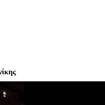
νίκης