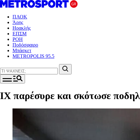
ΠΑΟΚ
Άρης
Ηρακλής
ΕΠΣΜ
ΡΟΗ
Ποδόσφαιρο
Μπάσκετ
METROPOLIS 95.5
ΙΧ παρέσυρε και σκότωσε ποδη