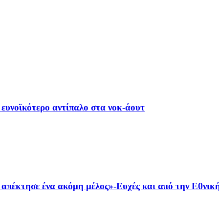
 ευνοϊκότερο αντίπαλο στα νοκ-άουτ
πέκτησε ένα ακόμη μέλος»-Ευχές και από την Εθνικ