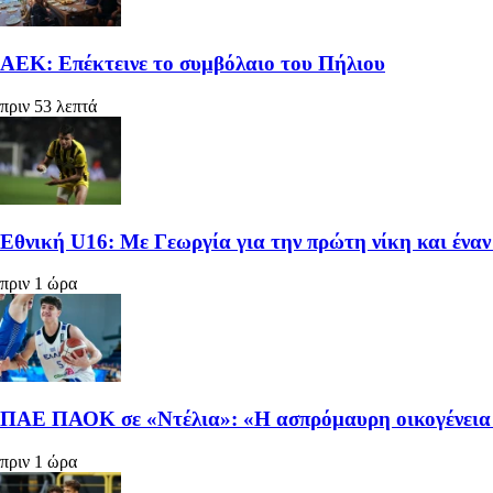
ΑΕΚ: Επέκτεινε το συμβόλαιο του Πήλιου
πριν 53 λεπτά
Εθνική U16: Με Γεωργία για την πρώτη νίκη και έναν
πριν 1 ώρα
ΠΑΕ ΠΑΟΚ σε «Ντέλια»: «Η ασπρόμαυρη οικογένεια α
πριν 1 ώρα