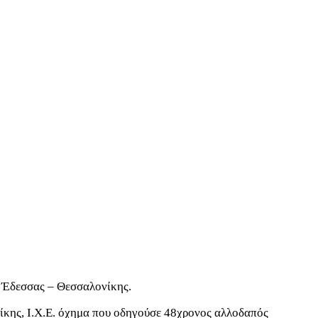
ό Έδεσσας – Θεσσαλονίκης.
νίκης, Ι.Χ.Ε. όχημα που οδηγούσε 48χρονος αλλοδαπός