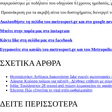
συγκρούστηκε με ποδήλατο που οδηγούσε 61χρονος ημεδαπός, μ
Προανάκριση για τα ακριβή αίτια του δυστυχήματος διενεργεί 
Ακολουθήστε τη σελίδα του metrosport.gr και στο google ne
Μπείτε στην παρέα μας στο instagram
Κάντε like στη σελίδα μας στο facebook
Εγγραφείτε στο κανάλι του metrosport.gr και του Metropolis
ΣΧΕΤΙΚΑ ΑΡΘΡΑ
Θεσσαλονίκη: Ανήλικοι διακινούσαν fake γυμνές φωτογραφίες
Λάρισα: Κούρσα τρόμου για ταξιτζή - Δέχθηκε επίθεση με σου
Ινδία: Τουλάχιστον 28 νεκροί από πτώση λεωφορείου σε φαράγ
Έδεσσα: Πώς εξηγείται το viral σπίτι-οφθαλμαπάτη
ΔΕΙΤΕ ΠΕΡΙΣΣΟΤΕΡΑ