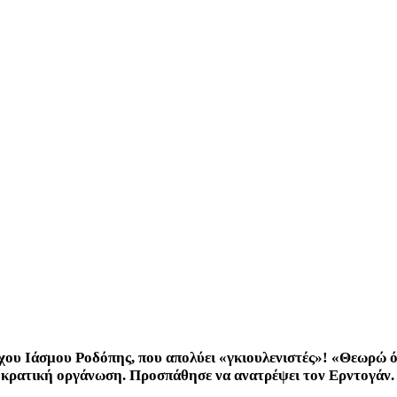
άρχου Ιάσμου Ροδόπης, που απολύει «γκιουλενιστές»! «Θεωρώ
οκρατική οργάνωση. Προσπάθησε να ανατρέψει τον Ερντογάν. 