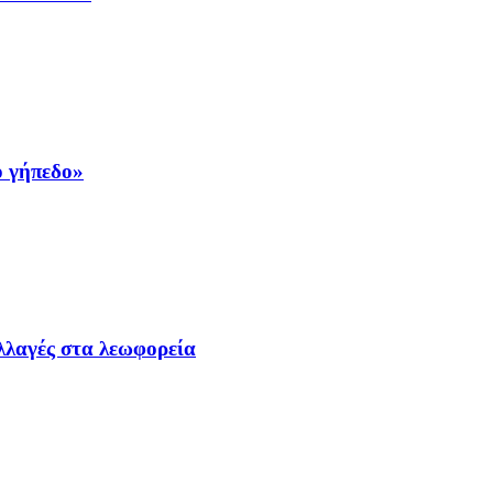
ο γήπεδο»
λλαγές στα λεωφορεία