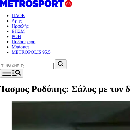
ΠΑΟΚ
Άρης
Ηρακλής
ΕΠΣΜ
ΡΟΗ
Ποδόσφαιρο
Μπάσκετ
METROPOLIS 95.5
Ίασμος Ροδόπης: Σάλος με τον δή