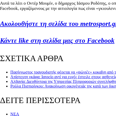
Αυτά τα λέει ο Οντέρ Μουμίν, ο δήμαρχος Ιάσμου Ροδόπης, ο οπ
Facebook, εργαζόμενους με την αιτιολογία πως είναι «γκιουλεν
Ακολουθήστε τη σελίδα του metrosport.gr
Κάντε like στη σελίδα μας στο Facebook
ΣΧΕΤΙΚΑ ΑΡΘΡΑ
Πασίγνωστος τραγουδιστής φέρεται να «ψώνιζε» κοκαΐνη από 
Απίστευτη γκάφα: Ιατρείο αντί για ευχές έστειλε στους ασθενεί
Αλβανία: Διευθύντρια της Υπηρεσίας Πληροφοριών συνελήφθη
Ρούλα Πισπιρίγκου: Ανακοίνωση οικογένειάς της κατά των δ
ΔΕΙΤΕ ΠΕΡΙΣΣΟΤΕΡΑ
ΝΕΑ