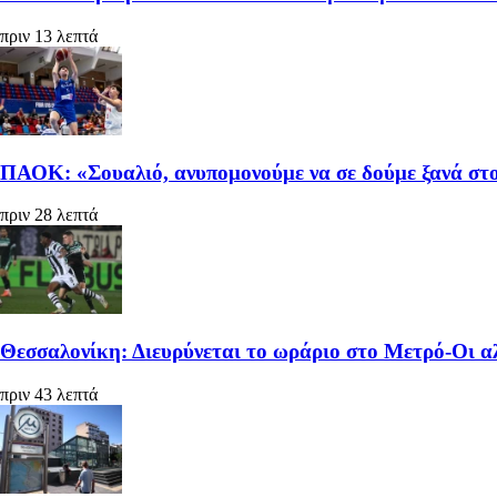
πριν 13 λεπτά
ΠΑΟΚ: «Σουαλιό, ανυπομονούμε να σε δούμε ξανά στ
πριν 28 λεπτά
Θεσσαλονίκη: Διευρύνεται το ωράριο στο Μετρό-Οι α
πριν 43 λεπτά