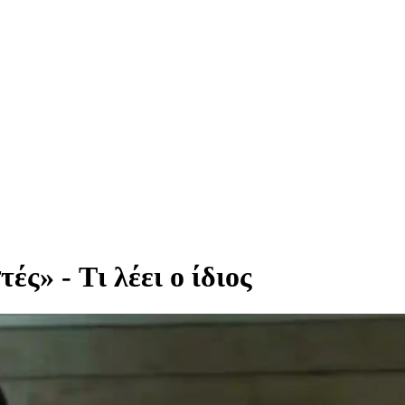
ς» - Tι λέει ο ίδιος