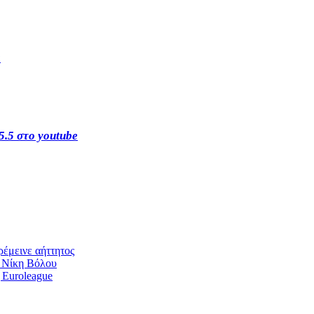
s
5.5 στο youtube
έμεινε αήττητος
η Νίκη Βόλου
 Euroleague