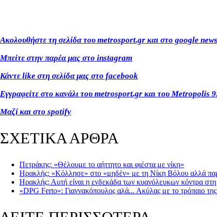
Ακολουθήστε τη σελίδα του metrosport.gr και στο google new
Μπείτε στην παρέα μας στο instagram
Κάντε like στη σελίδα μας στο facebook
Εγγραφείτε στο κανάλι του metrosport.gr και του Metropolis 9
Μαζί και στο spotify
ΣΧΕΤΙΚΑ ΑΡΘΡΑ
Πετράκης: «Θέλουμε το αήττητο και φιέστα με νίκη»
Ηρακλής: «Κόλλησε» στο «μηδέν» με τη Νίκη Βόλου αλλά παρ
Ηρακλής: Αυτή είναι η ενδεκάδα των κυανόλευκων κόντρα στ
«DPG Ferto»: Γιαννακόπουλος αλά... Ακύλας με το τρόπαιο της
ΔΕΙΤΕ ΠΕΡΙΣΣΟΤΕΡΑ