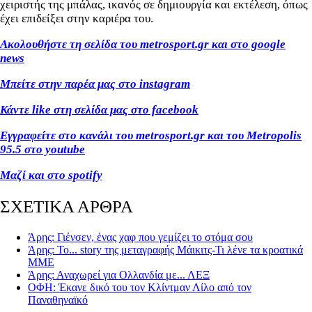
χειριστής της μπάλας, ικανός σε δημιουργία και εκτέλεση, όπως
έχει επιδείξει στην καριέρα του.
Ακολουθήστε τη σελίδα του metrosport.gr και στο google
news
Μπείτε στην παρέα μας στο instagram
Κάντε like στη σελίδα μας στο facebook
Εγγραφείτε στο κανάλι του metrosport.gr και του Metropolis
95.5 στο youtube
Μαζί και στο spotify
ΣΧΕΤΙΚΑ ΑΡΘΡΑ
Άρης: Γιένσεν, ένας χαφ που γεμίζει το στόμα σου
Άρης: Το... story της μεταγραφής Μάικιτς-Τι λένε τα κροατικά
ΜΜΕ
Άρης: Αναχωρεί για Ολλανδία με... ΛΕΞ
ΟΦΗ: Έκανε δικό του τον Κλίντμαν Λίλο από τον
Παναθηναϊκό