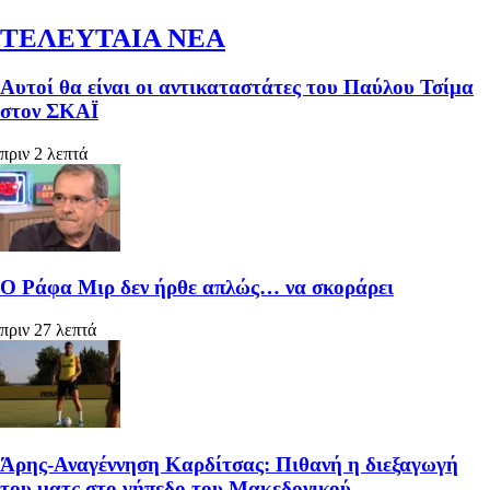
ΤΕΛΕΥΤΑΙΑ ΝΕΑ
Αυτοί θα είναι οι αντικαταστάτες του Παύλου Τσίμα
στον ΣΚΑΪ
πριν 2 λεπτά
Ο Ράφα Μιρ δεν ήρθε απλώς… να σκοράρει
πριν 27 λεπτά
Άρης-Αναγέννηση Καρδίτσας: Πιθανή η διεξαγωγή
του ματς στο γήπεδο του Μακεδονικού